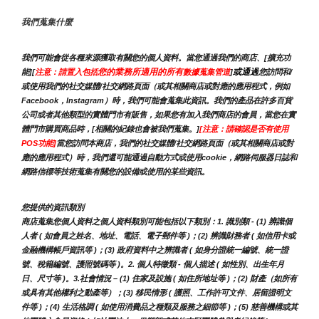
我們蒐集什麼
我們可能會從各種來源獲取有關您的個人資料。當您通過我們的商店、[擴充功
您的業務所適用的所有
或通過
能][
注意：請置入包括
數據蒐集管道
]
您訪問和/
或使用我們的社交媒體/社交網路頁面（或其相關商店或對應的應用程式，例如
Facebook，Instagram）時，我們可能會蒐集此資訊。我們的產品在許多百貨
公司或者其他類型的實體門市有販售，如果您有加入我們商店的會員，當您在實
體門市購買商品時，[相關的紀錄也會被我們蒐集。]
[注意：請確認是否有使用
POS功能]
當您訪問本商店，我們的社交媒體/社交網路頁面（或其相關商店或對
應的應用程式）時，我們還可能通過自動方式或使用cookie，網路伺服器日誌和
網路信標等技術蒐集有關您的設備或使用的某些資訊。
您提供的資訊類別
商店蒐集您個人資料之個人資料類別可能包括以下類別：1. 識別類 - (1) 辨識個
人者 ( 如會員之姓名、地址、電話、電子郵件等 )；(2) 辨識財務者 ( 如信用卡或
金融機構帳戶資訊等 )；(3) 政府資料中之辨識者 ( 如身分證統一編號、統一證
號、稅籍編號、護照號碼等 )。2. 個人特徵類 - 個人描述 ( 如性別、出生年月
日、尺寸等 )。3.社會情況 – (1) 住家及設施 ( 如住所地址等 )；(2) 財產（如所有
或具有其他權利之動產等）；(3) 移民情形 ( 護照、工作許可文件、居留證明文
件等 )；(4) 生活格調 ( 如使用消費品之種類及服務之細節等 )；(5) 慈善機構或其