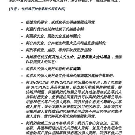
我們不會與任何第三方共享個人資料，除非存在以下一種或多種情況：
[注意： 包括適用於您業務的所有內容]
根據您的要求，或經您事先明確授權或同意;
與履行我們在法律法規下的義務有關;
與國家安全、國防安全直接相關的;
與公共安全、公共衛生和重大公共利益直接相關的;
與刑事偵查、起訴、審判和執行直接相關;
為維護您
或任何其他人的生命、財產等重大合法權益
，但難
以取得該人的同意;
所涉及的個人資料由您
向公眾揭露
;
所涉及的個人資料是從合法和公開揭露的資訊中蒐集的。
與 SHOPLINE 和 SHOPLINE 的附屬公司共用：為了向您提
供 SHOPLINE 產品和服務，提出您可能感興趣的推薦，解
決帳戶問題，保護我們的附屬公司或其他使用者或公眾的人
身和財產安全，您承認並同意我們可以與我們的附屬公司共
用您和您的客戶的個人資料。我們只會在必要的範圍內共享
個人資料，並受本隱私政策規定的目的的約束。如果我們共
用敏感個人資料或我們的關聯公司出於不同目的使用和處理
個人資料，我們將再次尋求您的授權和同意。
與我們的第三方合作夥伴共享：我們只會出於合法、正當、
必要、具體和明確的目的共用個人資料，並且只會共用向您
或您的客戶提供相關服務所必需的個人資料。我們不會共用