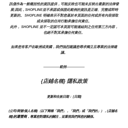
訊僅作為一般概括性的資訊提供，可能反映也可能未反映出最新的法律發
展;因此，SHOPLINE並不承諾或保證此範例的資訊是正確、完整或即時
更新的。 SHOPLINE 明確表示不對您基於本頁面的任何或所有內容採取
或未採取的任何行動承擔任何責任。
此外， SHOPLINE 並不一定認可本頁面可能連結到之任何第三方內容，
也絕不對其承擔任何責任。
如果您有客戶在歐洲或美國，我們強烈建議您尋求獨立且專業的法律建
議。
--------------範例----------------
{店鋪名稱} 隱私政策
更新和生效日期： [日期]
{公司/商號/個人名稱}（以下簡稱「我們」，「我們」或「我們的」），{店舖名
}的運營商
稱
，尊重您對隱私的關注，並重視我們與您的關係。 