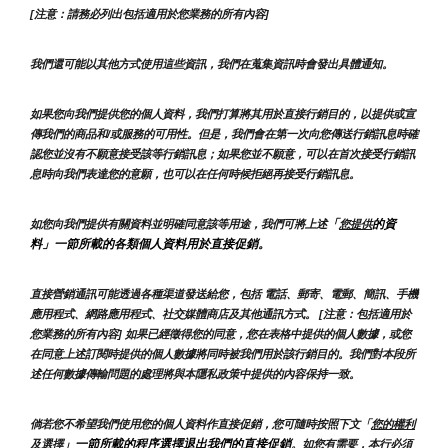
[注意：請務必列出包括適用於您業務的所有內容]
我們還可能以其他方式使用這些資訊，我們在蒐集資訊時會發出具體通知。
如果您向我們提供您的個人資料，我們打算將其用於直接行銷目的，以提供或宣
傳我們的商品和/或服務的可用性。但是，我們會在第一次向您傳送行銷訊息時確
認您並沒有不願意接受該等行銷訊息；如果您並不願意，可以在首次接受行銷訊
息時向我們表達您的意願，也可以在任何時候拒絕再接受行銷訊息。
「
的資
如您向我們提供有關資料並明確同意該等用途，我們可將上述
您提供
料」一節所載的各類個人資料用於直接促銷。
直接營銷通訊可能透過各種渠道發送給您，包括 電話、郵寄、電郵、簡訊、手機
應用程式、網路應用程式、社交媒體商店及其他通訊方式。 [注意：包括適用於
您業務的所有內容] 如果已經徵得您的同意，您在表格中提供的個人數據，或您
在同意上述訂閱時提供的個人數據將同時被我們用於該行銷目的。我們對本段所
述任何數據傳輸問題的處理將與本隱私政策中提供的內容保持一致。
倘若您不希望我們使用您的個人資料作直接促銷，您可隨時按照下文「
您的權利
」一節所載的程序選擇退出我們的直接促銷
及選擇
。如您有需要，本行必須