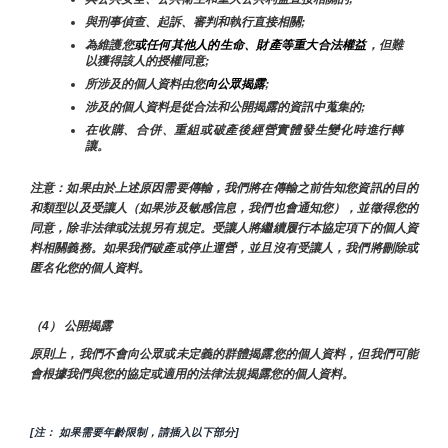
與刑事偵查、起訴、審判和執行直接相關;
為維護您
或任何其他人的生命、財產等重大合法權益
，但難
以獲得該人的授權同意;
所涉及的個人資料由您
向公眾揭露
;
涉及的個人資料是從合法和公開揭露的資訊中蒐集的;
在收購、合併、重組或破產後經營實體發生變化時進行轉
讓。
注意：如果由於上述原因需要傳輸，我們將在傳輸之前告知您資訊的目的
和類型以及受讓人（如果涉及敏感信息，我們也會通知您），並徵得您的
同意，除非法律或法規另有規定。受讓人將繼續履行本協定項下的個人資
料相關義務。如果我們破產或停止運營，並且沒有受讓人，我們將刪除或
匿名化您的個人資料。
（4） 公開揭露
原則上，我們不會向公眾或未定義的群體揭露您的個人資料，但我們可能
會根據我們與您的協定或適用的法律法規揭露您的個人資料。
[注： 如果需要年齡限制，請插入以下部分]