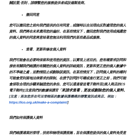
關設置;否則，請聯繫您的服務提供者或設備製造商。
撤回同意
您可以撤回您之前向我們提供的任何同意，或隨時以合法理由反對處理您的個人
資料。我們將在未來應用您的偏好。在某些情況下，撤回您對我們使用或揭露您
的個人資料的同意將意味著您無法利用我們的某些產品或服務。
查看、更新和修改個人資料
我們可能會在必要時保留和使用您的資訊，以實現上述目的。您有權要求訪問和
接收有關我們維護的有關您的個人資料的詳細資訊，更新和更正您的個人數據中
的不準確之處，並酌情阻止或刪除該資訊。在某些情況下，訪問個人資料的權利
可能會受到當地法律要求的限制。在授予訪問許可權或進行更正之前，我們可能
會採取合理的步驟來驗證您的身份。您可以通過發送電子郵件至{插入商店的CS
來請求查看，更改或刪除您的個人資料
電子郵件][注意我們的數據保護官「
。
[注意：添加您所在司法管轄區的數據保護機構的聯繫資訊或商店。例如：
https://ico.org.uk/make-a-complaint/
]
我們如何保護個人資料
我們維護適當的管理，技術和物理保護措施，旨在保護您提供的個人資料免受意