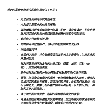
我們可能會將您提供的資訊用於以下目的：
向您發送促銷內容或其他通信;
向您提供所要求的信息和服務;
與您聯繫以跟進或確認您的訂單，約會，退貨或退款，並向您發
送與我們提供給您的產品和服務相關的其他非行銷通信;
處理您的付款和/或交易;
創建和管理您的帳戶，包括訪問您的購買歷史記錄;
回復您的詢問;
在我們的商店、社交媒體商店和其他地方定製廣告，以滿足您的
興趣和歷史;
與您溝通並管理您參與的特殊活動、競賽、抽獎、活動（如
有）、調查和其他優惠;
操作並與您就我們的社交網路或[移動應用程式]進行溝通;
運營、評估和改進我們的業務（包括開發新產品和服務，增強和
改進我們的產品和服務，管理我們的溝通，分析我們的產品，執
行市場研究、數據分析和客戶關係管理計劃，以及執行會計、審
計和其他內部職能）;
遵守適用的法律要求、相關行業標準和我們的政策;
為避免重複並確保您的資訊的準確性，請定期在內部或通過我們
的服務提供者進行數據清理，鏈接或合併我們的記錄。