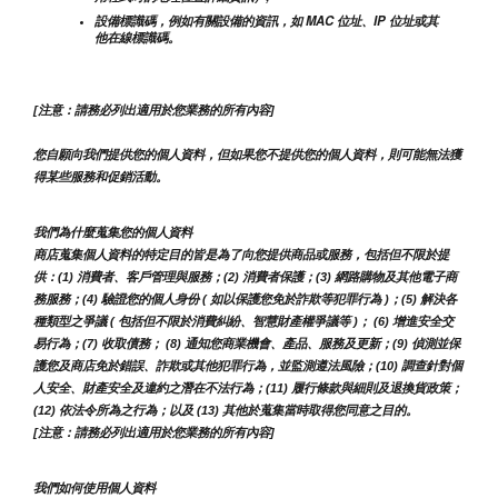
設備標識碼，例如有關設備的資訊，如 MAC 位址、IP 位址或其
他在線標識碼。
[注意：請務必列出適用於您業務的所有內容]
您自願向我們提供您的個人資料，但如果您不提供您的個人資料，則可能無法獲
得某些服務和促銷活動。
我們為什麼蒐集您的個人資料
商店蒐集個人資料的特定目的皆是為了向您提供商品或服務，包括但不限於提
供：(1) 消費者、客戶管理與服務；(2) 消費者保護；(3) 網路購物及其他電子商
務服務；(4) 驗證您的個人身份 ( 如以保護您免於詐欺等犯罪行為 )；(5) 解決各
種類型之爭議 ( 包括但不限於消費糾紛、智慧財產權爭議等 )； (6) 增進安全交
易行為；(7) 收取債務； (8) 通知您商業機會、產品、服務及更新；(9) 偵測並保
護您及商店免於錯誤、詐欺或其他犯罪行為，並監測遵法風險；(10) 調查針對個
人安全、財產安全及違約之潛在不法行為；(11) 履行條款與細則及退換貨政策；
(12) 依法令所為之行為；以及 (13) 其他於蒐集當時取得您同意之目的。
[注意：請務必列出適用於您業務的所有內容]
我們如何使用個人資料