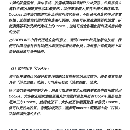
主體的設備型號、操作系統、設備標識碼和登錄IP位址資訊，並緩存個人
資料主體的瀏覽資訊和點擊資訊，以便查看個人資料主體的網路環境。
Cookies允許我們在訪問商店時識別您的身份，不斷優化商店的使用者友
好性，並根據您的需求對商店進行調整。您也可以更改瀏覽器的設置，以
便瀏覽器不接受我們商店上的Cookie，但這可能會影響您對商店某些功能
的使用。
在SHOPLINE中我們所建立的商店上，藉助Cookie和其他類似技術，我
們可以識別您是否是我們的既有使用者或者會員，而無需在每個頁面上重
新登錄和進行身份驗證。
（3）如何管理「Cookie」
您可以根據自己的偏好來管理或刪除某些類別的追蹤技術。許多瀏覽器都
具有「請勿追蹤」功能，可向商店發送「請勿追蹤」 請求。
除了我們提供的控制之外，您還可以選擇在其互聯網瀏覽器中啟用或禁用
Cookie。大多數互聯網瀏覽器還允許您選擇是禁用所有 Cookie 還是僅禁
用第三方 Cookie。默認情況下，大多數互聯網瀏覽器 都接受 Cookie，
但可以更改此設置。有關詳細資訊，請參閱 Internet 瀏覽器中的「説明」
功能表或設備的文件。