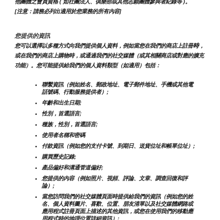
他團體之會員資格 ( 如社團法人、俱樂部或其他志願團體參與者紀錄等 )。
[注意：請務必列出適用於您業務的所有內容]
您提供的資訊
時
您可以選擇以多種方式向我們提供個人資料，例如當您在我們的商店上註冊
，
或在我們的商店上購物時，或通過我們的社交媒體（或其相關商店或對應的擴充
功能）。您可能提供給我們的個人資料類型（如適用）包括：
聯繫資訊（例如姓名、郵政地址、電子郵件地址、手機或其他電
話號碼、行動服務提供者）;
年齡和出生日期;
性別，首選語言;
種族，性別，首選語言;
使用者名稱和密碼
付款資訊（例如您的支付卡號、到期日、送貨位址和帳單位址）;
購買歷史記錄;
產品偏好和溝通管道偏好;
您提供的內容（例如照片、視頻、評論、文章、調查回復和評
論）;
當您訪問我們的社交媒體頁面時提供給我們的資訊（例如您的姓
名、個人資料圖片、喜歡、位置、朋友清單以及社交媒體網路或
應用程式註冊頁面上描述的其他資訊，或您在使用我們的移動應
用程式時的地理位置詳細資訊）;