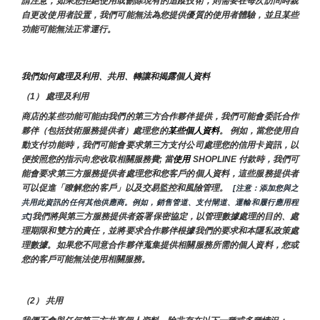
請注意，如果您拒絕使用或刪除現有的追蹤技術，則需要在每次訪問時親
自更改使用者設置，我們可能無法為您提供優質的使用者體驗，並且某些
功能可能無法正常運行。
我們如何處理及利用、共用、轉讓和揭露個人資料
（1） 處理及利用
商店的某些功能可能由我們的第三方合作夥伴提供，我們可能會委託合作
夥伴（包括技術服務提供者）處理您的
某些個人資料
。 例如，當您使用自
動支付功能時，我們可能會要求第三方支付公司處理您的信用卡資訊，以
便按照您的指示向您收取相關服務費; 當
使用 
SHOPLINE 付款時，我們可
能會要求第三方服務提供者處理您和您客戶的個人資料，這些服務提供者
可以促進「瞭解您的客戶」以及交易監控和風險管理。 
 [注意：添加您與之
共用此資訊的任何其他供應商。例如，銷售管道、支付閘道、運輸和履行應用程
我們將與第三方服務提供者簽署保密協定，以管理數據處理的目的、處
式]
理期限和雙方的責任，並將要求合作夥伴根據我們的要求和本隱私政策處
理數據。如果您不同意合作夥伴蒐集提供相關服務所需的個人資料，您或
您的客戶可能無法使用相關服務。
（2） 共用