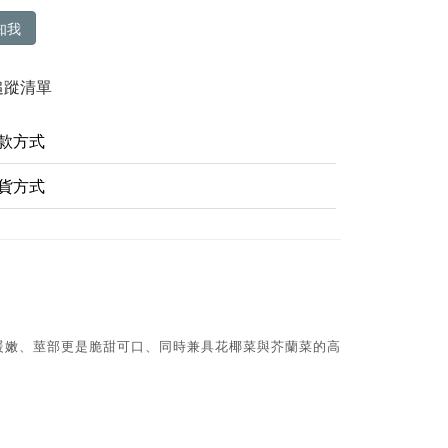
知我
追蹤清單
款方式
貨方式
暖嫩、莖部更是脆甜可口、同時兼具花椰菜與芥蘭菜的高