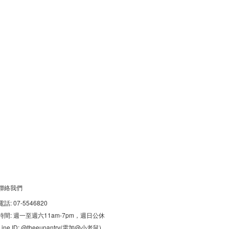
聯絡我們
電話: 07-5546820
時間: 週一至週六11am-7pm，週日公休
Line ID: @theeupantry(需加@小老鼠)