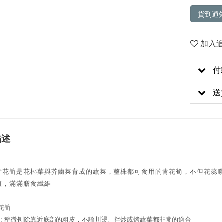
貨到通
加入
付
送
描述
青花筍是花椰菜與芥蘭菜育成的蔬菜，整株都可食用的青花筍，不但花蕊
值，滿滿膳食纖維
青花筍
:
式
稍微刨除靠近底部的粗皮，不論川燙、拌炒或烤蔬菜都非常的適合