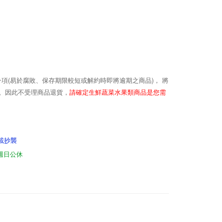
(
)
一項
易於腐敗、保存期限較短或解約時即將逾期之商品
， 將
請確定生鮮蔬菜水果類商品是您需
。因此不受理商品退貨，
載抄襲
，週日公休