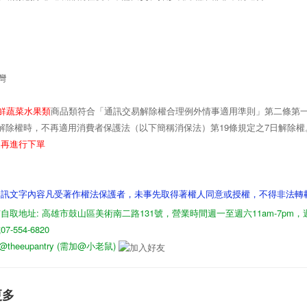
台灣
鮮蔬菜水果類
商品類符合「通訊交易解除權合理例外情事適用準則」第二條第
19
7
解除權時，不再適用消費者保護法（以下簡稱消保法）第
條規定之
日解除權
品再進行下單
資訊文字內容凡受著作權法保護者，未事先取得著權人同意或授權，不得非法轉
自取地址: 高雄市鼓山區美術南二路131號，營業時間週一至週六11am-7pm
-554-6820
D: @theeupantry (需加@小老鼠)
更多