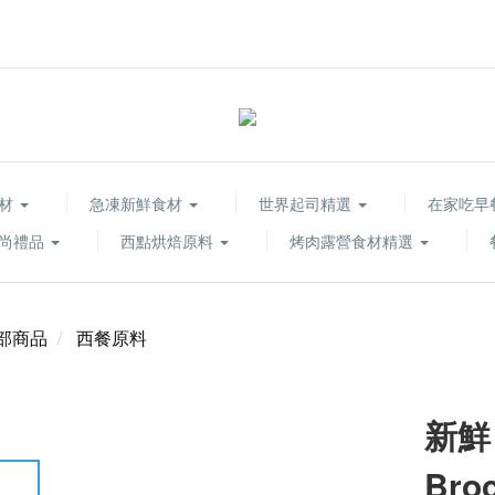
食材
急凍新鮮食材
世界起司精選
在家吃早
尚禮品
西點烘焙原料
烤肉露營食材精選
部商品
西餐原料
新鮮 
Broc