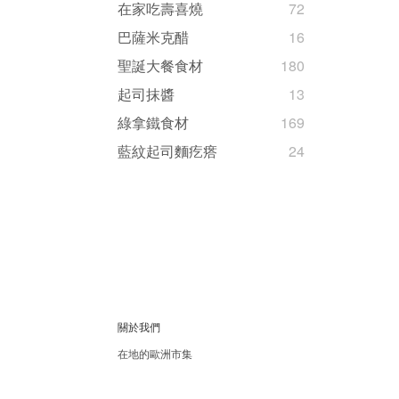
在家吃壽喜燒
72
巴薩米克醋
16
聖誕大餐食材
180
起司抹醬
13
綠拿鐵食材
169
藍紋起司麵疙瘩
24
關於我們
在地的歐洲市集