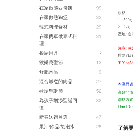
在家做墨西哥餅
99
:
規格
在家做熱狗堡
32
1.
500g
韓式料理食材
129
2.
2kg
: 
產地
在家簡單做泰式料
31
理
:
注意
生
餐廚用具
7
排除
日
歡樂萬聖節
13
要的商
舒肥肉品
9
適合燉煮的肉品
27
本產品
歡慶聖誕節
52
高雄門市
聯絡方式07
為孩子增添聖誕回
32
Line I
憶
新春送禮首選
47
果汁/飲品/氣泡水
28
了解