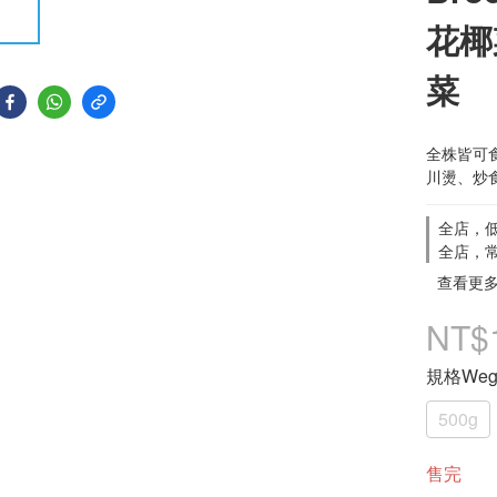
花椰
菜
全株皆可
川燙、炒
全店，低
全店，常
查看更
NT$
規格Weg
500g
售完