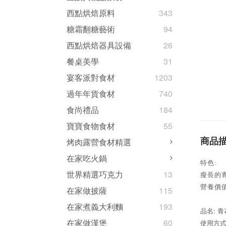
西點烘焙原料
343
糖霜翻糖藝術
94
西點烘焙器具設備
26
餐桌美學
31
宴客派對食材
1203
過年年貨食材
740
食尚禮品
184
寶寶食物食材
55
商品
烤肉露營食材精選
在家吃火鍋
特色
:
世界精選巧克力
13
瘦長的
營養價
在家做披薩
115
在家煮義大利麵
193
: 
品名
在家做漢堡
60
使用方