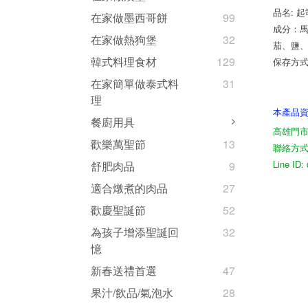
品名: 
在家做墨西哥餅
99
成分：
在家做熱狗堡
32
茄、鹽
韓式料理食材
129
保存方
在家簡單做泰式料
31
理
本產品
餐廚用具
高雄門市
歡樂萬聖節
13
聯絡方式07
Line I
舒肥肉品
9
適合燉煮的肉品
27
歡慶聖誕節
52
為孩子增添聖誕回
32
憶
新春送禮首選
47
果汁/飲品/氣泡水
28