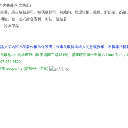
起司肉醬薯泥(含烤皿)
馬鈴薯、馬自瑞拉起司、帕瑪森起司、豬絞肉、煙燻培根、雞肝、鮮奶油、奶油
、胡椒、糖、義式綜合香料、肉桂、迷迭香
式：冷凍保存
資訊文字內容凡受著作權法保護者，未事先取得著權人同意或授權，不得非法轉
自取地址: 高雄市鼓山區美術南二路131號，營業時間週一至週六11am-7pm
-554-6820
D: @theeupantry (需加@小老鼠)