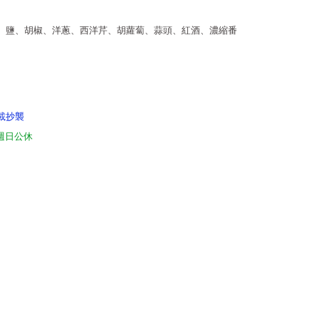
、鹽、胡椒、洋蔥、西洋芹、胡蘿蔔、蒜頭、紅酒、濃縮番
載抄襲
，週日公休