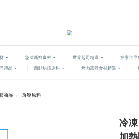
食材
急凍新鮮食材
世界起司精選
在家吃早
尚禮品
西點烘焙原料
烤肉露營食材精選
部商品
西餐原料
冷凍
加熱