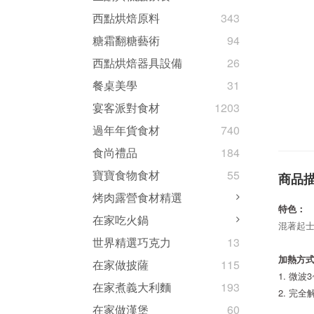
西點烘焙原料
343
糖霜翻糖藝術
94
西點烘焙器具設備
26
餐桌美學
31
宴客派對食材
1203
過年年貨食材
740
食尚禮品
184
寶寶食物食材
55
商品
烤肉露營食材精選
特色：
在家吃火鍋
混著起
世界精選巧克力
13
加熱方
在家做披薩
115
1. 微波
在家煮義大利麵
193
2. 完
在家做漢堡
60