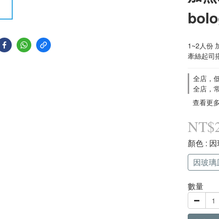
bolo
1~2人份 
牽絲起司
全店，低
全店，常
查看更
NT$
顏色
:
因玻璃
數量