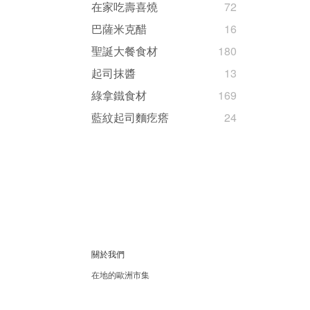
在家吃壽喜燒
72
巴薩米克醋
16
聖誕大餐食材
180
起司抹醬
13
綠拿鐵食材
169
藍紋起司麵疙瘩
24
關於我們
在地的歐洲市集