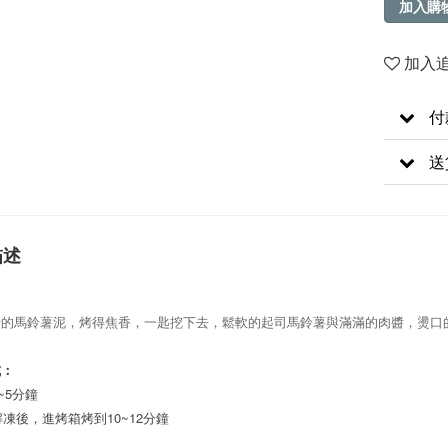
加入購
加入
付
送
描述
士的馬鈴薯泥，烤得焦香，一匙挖下去，鬆軟的起司馬鈴薯與滿滿的肉醬，燙口
式：
3~5分鐘
全解凍後，進烤箱烤到10~12分鐘