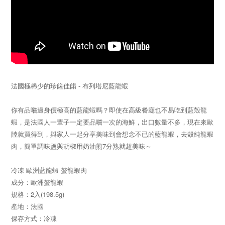
法國極稀少的珍饈佳餚 - 布列塔尼藍龍蝦
你有品嚐過身價極高的藍龍蝦嗎？即使在高級餐廳也不易吃到藍殼龍
蝦，是法國人一輩子一定要品嚐一次的海鮮，出口數量不多，現在來歐
陸就買得到，與家人一起分享美味到會想念不已的藍龍蝦，去殼純龍蝦
肉，簡單調味鹽與胡椒用奶油煎7分熟就超美味～
冷凍 歐洲藍龍蝦 螯龍蝦肉
成分：歐洲螯龍蝦
規格：2入(198.5g)
產地：法國
保存方式：冷凍