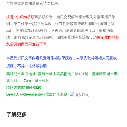
＊
對甲殼類食物過敏者請勿食用。
:
注意
生鮮肉品類
商品類符合「通訊交易解除權合理例外情事適用準
(
則」第二條第一項
易於腐敗、保存期限較短或解約時即將逾期之商
)
7
品
， 將排除
日解除權時，不再適用消費者保護法（以下簡稱消保
19
7
請確定此肉品是
法）第
條規定之
日解除權。因此不受理商品退貨，
您需要的商品再進行下單
本產品資訊文字內容凡受著作權法保護者，未事先取得著權人同意或
授權，不得非法轉載抄襲
高雄門市自取地址: 高雄市鼓山區美術南二路131號，營業時間週一至
週六11am-7pm，週日公休
聯絡方式07-554-6820
Line ID: @theeupantry (需加@小老鼠)
了解更多