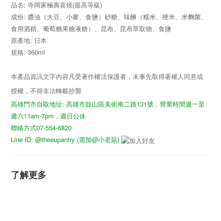
品名: 寺岡家極壽喜燒(最高等級)
成份: 醬油（大豆、小麥、食鹽）砂糖、味醂（糯米、梗米、米麴菌、
食用酒精、葡萄糖果糖液糖）、昆布、昆布萃取物、食鹽
原產地: 日本
規格: 360ml
本產品資訊文字內容凡受著作權法保護者，未事先取得著權人同意或
授權，不得非法轉載抄襲
高雄門市自取地址: 高雄市鼓山區美術南二路131號，營業時間週一至
週六11am-7pm，週日公休
聯絡方式07-554-6820
Line ID: @theeupantry (需加@小老鼠)
了解更多