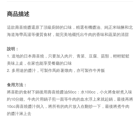
商品描述
這款壽喜燒醬還原了頂級廚師的口味，精選有機醬油、純正米味醂和北
海道海帶高湯等優質食材，能完美地襯托出牛肉的香味和蔬菜的清甜
說明：
1. 道地的日本壽喜燒，只要加入肉片、青菜、豆腐、菇類，輕輕鬆鬆
美味上桌，在家也能享受餐廳的口味
2. 多用途的醬汁，可製作馬鈴薯燉肉，亦可製作牛丼飯
食用方法：
將喜歡的食材下鍋後用壽喜燒醬油50cc：水100cc，小火將食材煮入味
約10分鐘。牛肉片用鍋子煎一面等牛肉的血水浮上來就起鍋，最後再將
10cc壽喜燒醬汁倒入，將所有的肉片放入在翻炒一下，最後將煮牛肉
的醬汁淋上去