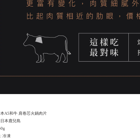
本A5和牛 肩卷芯火鍋肉片
：
日本鹿兒島
0g
: 冷凍