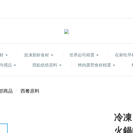
食材
急凍新鮮食材
世界起司精選
在家吃早
尚禮品
西點烘焙原料
烤肉露營食材精選
部商品
西餐原料
冷凍
火鍋肉