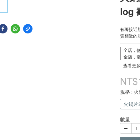
lo
有著接近
質相近的
全店，低
全店，常
查看更
NT$
規格
: 
火鍋片2
數量