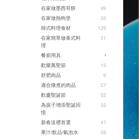
在家做墨西哥餅
99
在家做熱狗堡
32
韓式料理食材
129
在家簡單做泰式料
31
理
餐廚用具
歡樂萬聖節
13
舒肥肉品
9
適合燉煮的肉品
27
歡慶聖誕節
52
為孩子增添聖誕回
32
憶
新春送禮首選
47
果汁/飲品/氣泡水
28