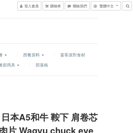
登入會員
購物車
聯絡我們
繁體中文
餐
西餐原料
宴客派對食材
餐廚用具
部落格
 日本A5和牛 鞍下 肩卷芯
片 Wagyu chuck eye