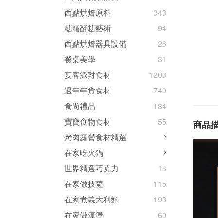
西點烘焙原料
343
糖霜翻糖藝術
94
西點烘焙器具設備
26
餐桌美學
31
宴客派對食材
1203
過年年貨食材
740
食尚禮品
184
寶寶食物食材
55
商品
烤肉露營食材精選
在家吃火鍋
世界精選巧克力
13
在家做披薩
115
在家煮義大利麵
193
在家做漢堡
60