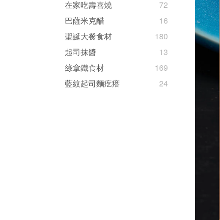
在家吃壽喜燒
72
巴薩米克醋
16
聖誕大餐食材
180
起司抹醬
13
綠拿鐵食材
169
藍紋起司麵疙瘩
24