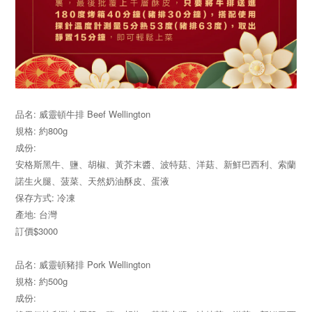
品名: 威靈頓牛排 Beef Wellington
規格: 約800g
成份:
安格斯黑牛、鹽、胡椒、黃芥末醬、波特菇、洋菇、新鮮巴西利、索蘭
諾生火腿、菠菜、天然奶油酥皮、蛋液
保存方式: 冷凍
產地: 台灣
訂價$3000
品名: 威靈頓豬排 Pork Wellington
規格: 約500g
成份: