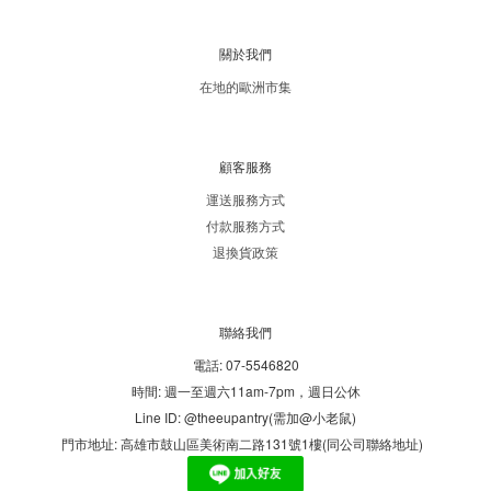
關於我們
在地的歐洲市集
顧客服務
運送服務方式
付款服務方式
退換貨政策
聯絡我們
電話: 07-5546820
時間: 週一至週六11am-7pm，週日公休
Line ID: @theeupantry(需加@小老鼠)
門市地址: 高雄市鼓山區美術南二路131號1樓(同公司聯絡地址)