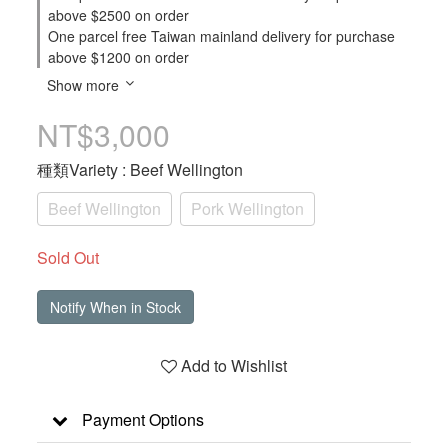
above $2500 on order
One parcel free Taiwan mainland delivery for purchase
above $1200 on order
Show more
NT$3,000
種類Variety
: Beef Wellington
Beef Wellington
Pork Wellington
Sold Out
Notify When in Stock
Add to Wishlist
Payment Options