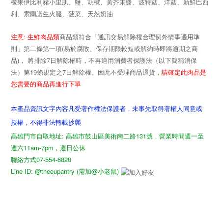
橡果伊比利豬小里肌、鹽、胡椒、黃芥末醬、波特菇、洋菇、新鮮巴西
利、索蘭諾生火腿、菠菜、天然奶油
:
注意
生鮮肉品類
商品類符合「通訊交易解除權合理例外情事適用準
(
則」第二條第一項
易於腐敗、保存期限較短或解約時即將逾期之商
)
7
品
， 將排除
日解除權時，不再適用消費者保護法（以下簡稱消保
19
7
請確定此肉品是
法）第
條規定之
日解除權。因此不受理商品退貨，
您需要的商品再進行下單
本產品資訊文字內容凡受著作權法保護者，未事先取得著權人同意或
授權，不得非法轉載抄襲
高雄門市自取地址: 高雄市鼓山區美術南二路131號，營業時間週一至
週六11am-7pm，週日公休
聯絡方式07-554-6820
Line ID: @theeupantry (需加@小老鼠)