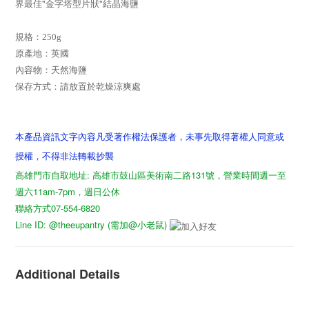
"
"
界最佳
金字塔型片狀
結晶海鹽
規格：250g
原產地
：
英國
內容物
：
天然海鹽
保存方式：請放置於乾燥涼爽處
本產品資訊文字內容凡受著作權法保護者，未事先取得著權人同意或
授權，不得非法轉載抄襲
高雄門市自取地址: 高雄市鼓山區美術南二路131號，營業時間週一至
週六11am-7pm，週日公休
聯絡方式07-554-6820
Line ID: @theeupantry (需加@小老鼠)
Additional Details