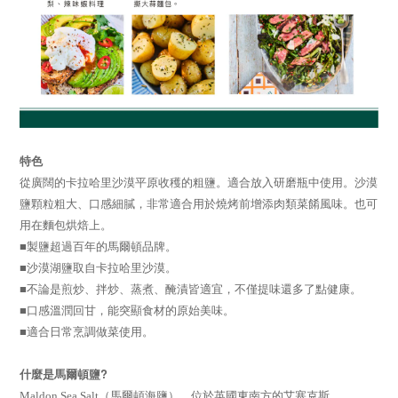
特色
從廣闊的卡拉哈里沙漠平原收穫的粗鹽。適合放入研磨瓶中使用。
沙漠
鹽顆粒粗大、口感細膩，非常適合用於燒烤前增添肉類菜餚風味。也可
用在麵包烘焙上。
■製鹽超過百年的馬爾頓品牌。
■沙漠湖鹽取自卡拉哈里沙漠。
■不論是煎炒、拌炒、蒸煮、醃漬皆適宜，不僅提味還多了點健康。
■口感溫潤回甘，能突顯食材的原始美味。
■適合日常烹調做菜使用。
?
什麼是馬爾頓鹽
Maldon Sea Salt
（馬爾頓海鹽），位於英國東南方的艾塞克斯