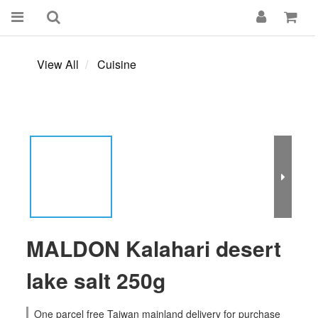
View All
Cuisine
MALDON Kalahari desert
lake salt 250g
One parcel free Taiwan mainland delivery for purchase