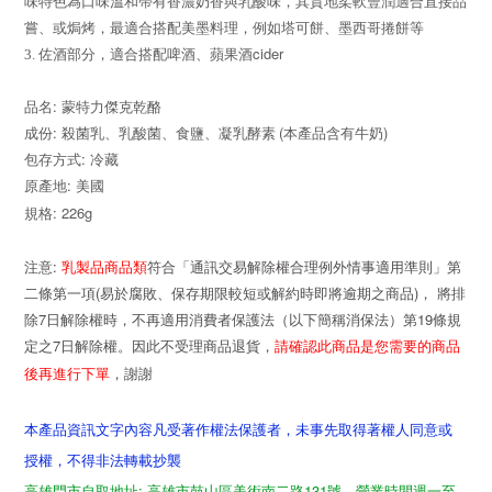
味特色為口味溫和帶有香濃奶香與乳酸味，其質地柔軟豐潤適合直接品
嘗、或焗烤，最適合搭配美墨料理，例如塔可餅、墨西哥捲餅等
cider
3.
佐酒部分，適合搭配啤酒、蘋果酒
:
品名
蒙特力傑克乾酪
:
(
)
成份
殺菌乳、乳酸菌、食鹽、凝乳酵素
本產品含有牛奶
:
包存方式
冷藏
:
原產地
美國
規格
: 226g
:
乳製品商品類
符合「通訊交易解除權合理例外情事適用準則」第
注意
二條第一項(易於腐敗、保存期限較短或解約時即將逾期之商品)， 將排
除7日解除權時，不再適用消費者保護法（以下簡稱消保法）第19條規
定之7日解除權。因此不受理商品退貨，
請確認此商品是您需要的商品
後再進行下單
，謝謝
本產品資訊文字內容凡受著作權法保護者，未事先取得著權人同意或
授權，不得非法轉載抄襲
高雄門市自取地址: 高雄市鼓山區美術南二路131號，營業時間週一至