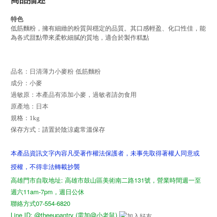
特色
低筋麵粉，擁有細緻的粉質與穩定的品質。其口感輕盈、化口性佳，能
為各式甜點帶來柔軟細膩的質地，適合於製作糕點
品名：日清薄力小麥粉 低筋麵粉
成分：
小麥
過敏原：本產品有添加小麥，過敏者請勿食用
原產地：日本
規格
：1k
g
保存方式：請置於陰涼處常溫保存
本產品資訊文字內容凡受著作權法保護者，未事先取得著權人同意或
授權，不得非法轉載抄襲
高雄門市自取地址: 高雄市鼓山區美術南二路131號，營業時間週一至
週六11am-7pm，週日公休
聯絡方式07-554-6820
Line ID: @theeupantry (需加@小老鼠)