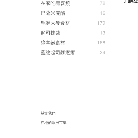
了解
在家吃壽喜燒
72
巴薩米克醋
16
聖誕大餐食材
179
起司抹醬
13
綠拿鐵食材
168
藍紋起司麵疙瘩
24
關於我們
在地的歐洲市集