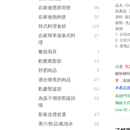
品名: C
在家做墨西哥餅
99
原產區:
在家做熱狗堡
32
原料: 
種類: 
韓式料理食材
129
規格:
1. 分切
在家簡單做泰式料
31
2. 分切
1
理
3. 原塊
餐廚用具
歡樂萬聖節
13
:
乳
注意
舒肥肉品
9
解除權時
適合燉煮的肉品
27
單
，謝
本產品
歡慶聖誕節
52
高雄門市
為孩子增添聖誕回
32
聯絡方式07
憶
Line I
新春送禮首選
47
果汁/飲品/氣泡水
28