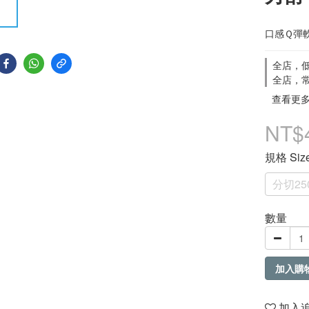
口感Ｑ彈
全店，低
全店，常
查看更
NT$
規格 Siz
分切25
數量
加入購
加入