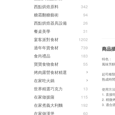
西點烘焙原料
342
糖霜翻糖藝術
94
西點烘焙器具設備
26
餐桌美學
31
宴客派對食材
1202
過年年貨食材
739
商品
食尚禮品
183
特色：
寶寶食物食材
55
風味芳
烤肉露營食材精選
起司種類
熟成時間:
在家吃火鍋
世界精選巧克力
13
使用方
1. 直
在家做披薩
115
2. 稍
3. 適合
在家煮義大利麵
192
在家做漢堡
60