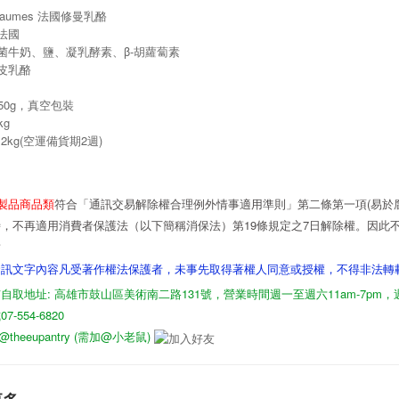
haumes 法國修曼乳酪
 法國
殺菌牛奶、鹽、凝乳酵素、β-胡蘿蔔素
洗皮乳酪
250g，真空包裝
kg
2.2kg(空運備貨期2週)
製品商品類
符合「通訊交易解除權合理例外情事適用準則」第二條第一項(易於腐
，不再適用消費者保護法（以下簡稱消保法）第19條規定之7日解除權。因此
謝
資訊文字內容凡受著作權法保護者，未事先取得著權人同意或授權，不得非法轉
自取地址: 高雄市鼓山區美術南二路131號，營業時間週一至週六11am-7pm
-554-6820
D: @theeupantry (需加@小老鼠)