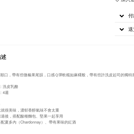
付
送
描述
醇順口，帶有些微榛果尾韻，口感Ｑ彈軟糯如麻糬般，帶有些許洗皮起司的獨特
: 洗皮乳酪
 4週
法
接吃就很美味，濃郁香醇氣味不會太重
微烤過後，搭配酸種麵包、堅果一起享用
搭配夏多內（Chardonnay）、帶有果味的紅酒