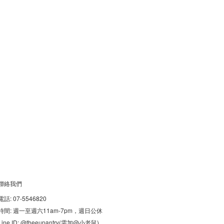
聯絡我們
電話: 07-5546820
時間: 週一至週六11am-7pm，週日公休
Line ID: @theeupantry(需加@小老鼠)