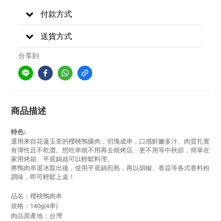
付款方式
送貨方式
分享到
商品描述
特色:
選用來自花蓮玉里的櫻桃鴨腿肉，切塊成串，口感鮮嫩多汁、肉質扎實
有彈性且不乾澀。想吃串燒不用再去燒烤店、更不用等中秋節，簡單在
家用烤箱、平底鍋就可以輕鬆料理。
將鴨肉串退冰取出後，使用平底鍋煎熟，再以胡椒、香蒜等各式香料粉
調味，即可輕鬆上桌！
品名：櫻桃
鴨肉串
規格
：140
g(4串)
肉品原產地：台灣