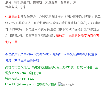
成分：
櫻桃鴨腿肉、樹薯粉、大豆蛋白、蛋白粉、鹽
:
保存方式
冷凍
生鮮肉品類
商品類符合「通訊交易解除權合理例外情事適用準則」第二
(
)
條第一項
易於腐敗、保存期限較短或解約時即將逾期之商品
， 將排除
7
19
日解除權時，不再適用消費者保護法（以下簡稱消保法）第
條規定
7
請確定此肉品是您需要的商品再
之
日解除權。因此不受理商品退貨，
進行下單
本產品資訊文字內容凡受著作權法保護者，未事先取得著權人同意或
授權，不得非法轉載抄襲
高雄門市自取地址: 高雄市鼓山區美術南二路131號，營業時間週一至
週六11am-7pm，週日公休
聯絡方式07-554-6820
Line ID: @theeupantry (需加@小老鼠)