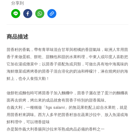
分享到
商品描述
茴香籽的香氣，帶有青草味混合甘草與柑橘的香甜氣味，歐洲人常用茴
香子來做蛋糕、餅乾、甜麵包和甜的水果料理，中東人或印度人喜歡把
它加在湯或燉菜中；以茴香子搭配魚或貝類，可做出具有地中海風味的
海鮮燉菜或將烤香的茴香子混合溶化的奶油和檸檬汁，淋在燒烤好的海
鮮上，也令人食指大動！
做餅乾或麵包時可將茴香子加入麵糰中，茴香子灑在塗了蛋汁的麵糰表
面再去烘烤，烤出來的成品就會有茴香子特別的甜香風味。
在義大利，一種稱做「figs salami」的無花果乾配上綜合水果乾，就是
用茴香籽來調味。西方人多半把茴香籽放在蔬果沙拉中、放入魚湯或海
鮮料理中，可以增香提味
亦是製作義大利香腸與沙拉米等熟成肉品必備的香料之一