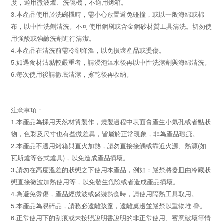
度，適用微波爐、洗碗機，不適用烤箱。
3.本產品使用於洗碗機時，需小心放置避免碰撞，或以一般海綿或棉
布，以中性洗劑清洗。不可使用鋼刷或含金鋼砂材質工具清洗。切勿使
用強酸或強鹼洗劑進行清潔。
4.本產品在清洗前需冷卻降溫，以免損壞產品或燙傷。
5.如遇食材沾黏較嚴重者，請浸泡溫水後再以中性洗潔劑與海綿清洗。
6.每次使用後請徹底清潔，擦乾後再收納。
注意事項：
1.本產品為採用天然材質製作，燒製過程中表面會產生小氣孔或者點狀
物，色彩及尺寸也有些微差異，皆屬於正常現象，非為產品瑕疵。
2.本產品不適用烤箱與直火加熱，請勿直接接觸或靠近火源、熱源(如
瓦斯爐等各式爐具)，以免造成產品損壞。
3.請勿在高度溫差的狀態之下使用本產品，例如：嚴禁將器皿由冷藏狀
態直接微波加熱使用等，以免發生危險或者造成產品損壞。
4.為避免燙傷，產品經微波或盛裝熱食時，請使用隔熱工具取用。
5.本產品為易碎品，請務必遠離孩童，遠離桌邊並嚴禁以重物堆 疊。
6.正常使用下的刮痕或未按照說明書說明的非正常使用、蓄意破壞等情