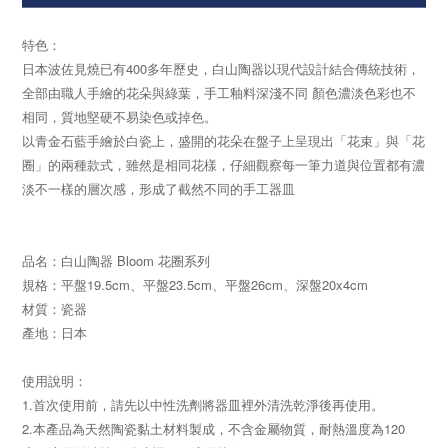
特色：
日本波佐見燒已有400多年歷史，
白山陶器以現代設計結合傳統技術，
全部由職人手繪的花朵與綠葉，
手工釉料深淺不同 顏色濃淡色彩也不
相同，
質地堅硬不易染色或掉色。
以青金石藍手繪於白瓷上，盛開的花朵在盤子上呈現出「花束」與
「
花
圈
」
的兩種款式，雖然是相同花樣，仔細觀察每一筆力道與位置都有濃
淡不一樣的層次感，形成了截然不同的手工器皿
品名：白山陶器 Bloom 花圈系列
規格：平盤19.5cm
、
平盤23.5cm
、
平盤26cm
、
深盤20x4cm
材質：瓷器
產地：日本
使用說明：
1.首次使用前，請先以中性洗劑將器皿裡外清洗乾淨後再使用。
2.本產品為天然陶瓷黏土材料製成，不含金屬物質，耐熱溫度為120