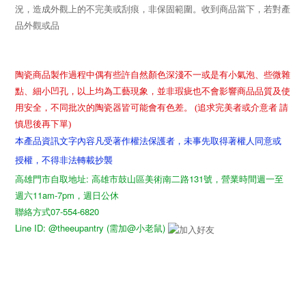
況，造成外觀上的不完美或刮痕，非保固範圍。收到商品當下，若對產
品外觀或品
陶瓷商品製作過程中偶有些許自然顏色深淺不一或是有小氣泡、些微雜
點、細小凹孔，以上均為工藝現象，並非瑕疵也不會影響商品品質及使
用安全，不同批次的陶瓷器皆可能會有色差。 (追求完美者或介意者 請
慎思後再下單)
本產品資訊文字內容凡受著作權法保護者，未事先取得著權人同意或
授權，不得非法轉載抄襲
高雄門市自取地址: 高雄市鼓山區美術南二路131號，營業時間週一至
週六11am-7pm，週日公休
聯絡方式07-554-6820
Line ID: @theeupantry (需加@小老鼠)