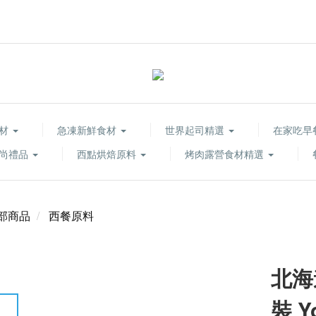
食材
急凍新鮮食材
世界起司精選
在家吃早
尚禮品
西點烘焙原料
烤肉露營食材精選
部商品
西餐原料
北海
裝 Yo