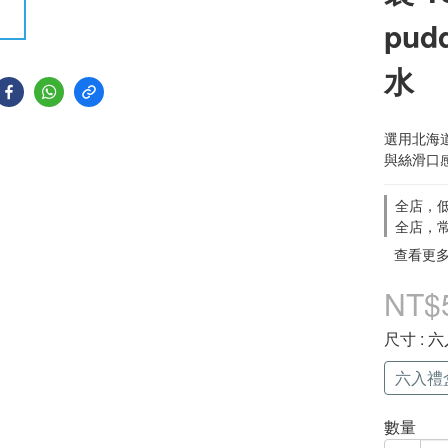
pu
水
選用北海
與絲滑口
全店，低
全店，常
查看更
NT$
尺寸
: 
六入禮
數量