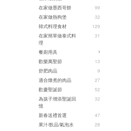
在家做墨西哥餅
99
在家做熱狗堡
32
韓式料理食材
129
在家簡單做泰式料
31
理
餐廚用具
歡樂萬聖節
13
舒肥肉品
9
適合燉煮的肉品
27
歡慶聖誕節
52
為孩子增添聖誕回
32
憶
新春送禮首選
47
果汁/飲品/氣泡水
28