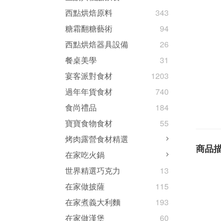
西點烘焙原料
343
糖霜翻糖藝術
94
西點烘焙器具設備
26
餐桌美學
31
宴客派對食材
1203
過年年貨食材
740
食尚禮品
184
寶寶食物食材
55
烤肉露營食材精選
商品
在家吃火鍋
世界精選巧克力
13
在家做披薩
115
在家煮義大利麵
193
在家做漢堡
60