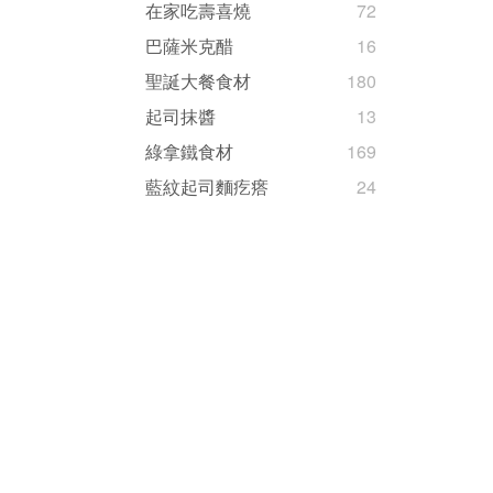
在家吃壽喜燒
72
巴薩米克醋
16
聖誕大餐食材
180
起司抹醬
13
綠拿鐵食材
169
藍紋起司麵疙瘩
24