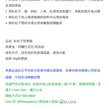
及增加香氣
2.
用杜松子、糖、肉桂、八角、紅酒來熬製醬汁，搭配肉類作為沾醬
3.
將杜松子加入燉煮豬腳的材料中以增加風味
4.
將杜松子壓碎亦適合用來醃製德國酸菜
:
品名
杜松子研磨罐
原產地：阿爾巴尼亞/馬其頓
保存方式：
請存放於乾燥通風處，避免水氣
30g研磨罐
規格:
本產品資訊文字內容凡受著作權法保護者，未事先取得著權人同意或
授權，不得非法轉載抄襲
高雄門市自取地址: 高雄市鼓山區美術南二路131號，營業時間週一至
週六11am-7pm，週日公休
聯絡方式07-554-6820
Line ID: @theeupantry (需加@小老鼠)