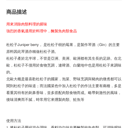
商品描述
用
來
消除肉
類
料理的腥味
強
烈的香
氣適
用於料理中
，
醃製魚
肉
類
食品
Juniper berry
Gin
杜松子
， 是杜松子樹的莓果，是製作琴酒（
）的主要
原料因此琴酒亦稱做杜松子酒。
杜松子產於北半球，不管是亞洲、美洲、歐洲都有其生長的足跡。在北
歐，杜松子不僅用於食物烹調，連啤酒、白蘭地中也是用杜松子來調味
的。
北歐大概是最喜歡杜松子的國家，泡菜、野味烹調與豬肉的燉煮都可以
聞到杜松子的味道；而法國菜色中加入杜松子的作法主要有兩種，多是
看重其特有的刺鼻香味，並多搭配肉類食物而成。略帶刺激性的風味，
後味清爽而不膩，時常用它來燻製肉類、鮭魚等
使用方法
1.
將杜松子壓碎混合調味、香料均勻抹在要醃製的魚肉類，可消除腥味