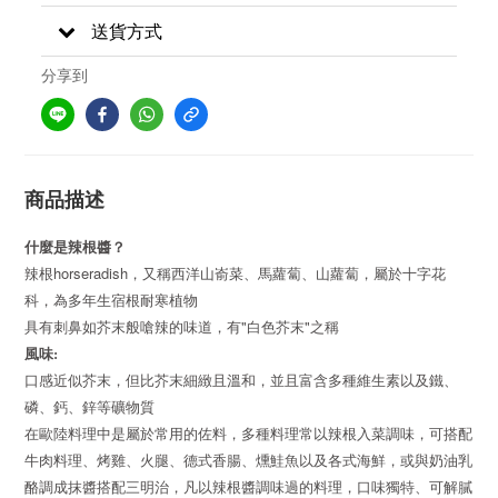
送貨方式
分享到
商品描述
什麼是辣根醬？
horseradish
辣根
，又稱西洋山嵛菜、馬蘿蔔、山蘿蔔，屬於十字花
科，為多年生宿根耐寒植物
"
"
具有刺鼻如芥末般嗆辣的味道，有
白色芥末
之稱
風味:
口感近似芥末，但比芥末細緻且溫和，並且富含多種維生素以及鐵、
磷、鈣、鋅等礦物質
在歐陸料理中是屬於常用的佐料，多種料理常以辣根入菜調味，可搭配
牛肉料理、烤雞、火腿、德式香腸、燻鮭魚以及各式海鮮，或與奶油乳
酪調成抹醬搭配三明治，凡以辣根醬調味過的料理，口味獨特、可解膩