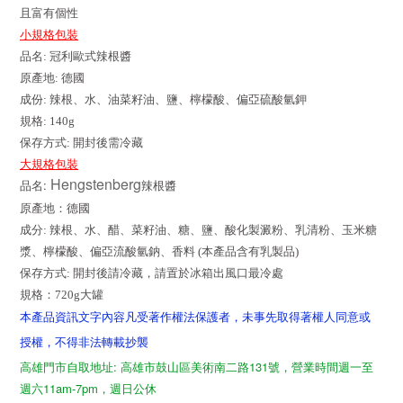
且富有個性
小規格包裝
品名: 冠利歐式辣根醬
原產地: 德國
成份: 辣根、水、油菜籽油、鹽、檸檬酸、偏亞硫酸氫鉀
規格: 140g
保存方式: 開封後需冷藏
大規格包裝
Hengstenberg
:
品名
辣根醬
原產地：德國
成分: 辣根、水、醋、菜籽油、糖、鹽、酸化製澱粉、乳清粉、玉米糖
漿、
檸檬酸、偏亞流酸氫鈉、香料 (本產品含有乳製品)
保存方式: 開封後請冷藏，請置於冰箱出風口最冷處
規格：
720g大罐
本產品資訊文字內容凡受著作權法保護者，未事先取得著權人同意或
授權，不得非法轉載抄襲
高雄門市自取地址: 高雄市鼓山區美術南二路131號，營業時間週一至
週六11am-7pm，週日公休