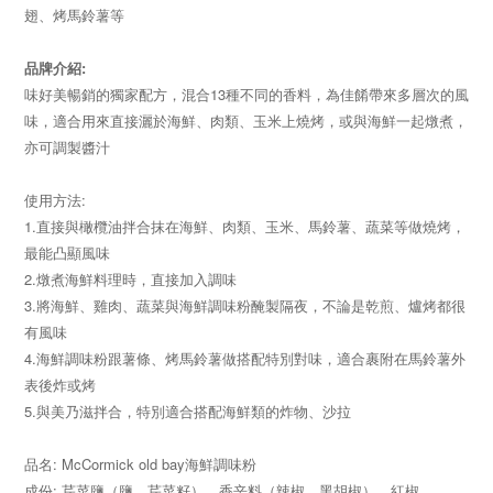
翅、烤馬鈴薯等
品牌介紹:
味好美暢銷的獨家配方，混合13種不同的香料，為佳餚帶來多層次的風
味，適合用來直接灑於海鮮、肉類、玉米上燒烤，或與海鮮一起燉煮，
亦可調製醬汁
使用方法:
1.直接與橄欖油拌合抹在海鮮、肉類、玉米、馬鈴薯、蔬菜等做燒烤，
最能凸顯風味
2.燉煮海鮮料理時，直接加入調味
3.將海鮮、雞肉、蔬菜與海鮮調味粉醃製隔夜，不論是乾煎、爐烤都很
有風味
4.海鮮調味粉跟薯條、烤馬鈴薯做搭配特別對味，適合裹附在馬鈴薯外
表後炸或烤
5.與美乃滋拌合，特別適合搭配海鮮類的炸物、沙拉
品名: McCormick old bay海鮮調味粉
成份: 芹菜鹽（鹽、芹菜籽）、香辛料（辣椒、黑胡椒）、紅椒