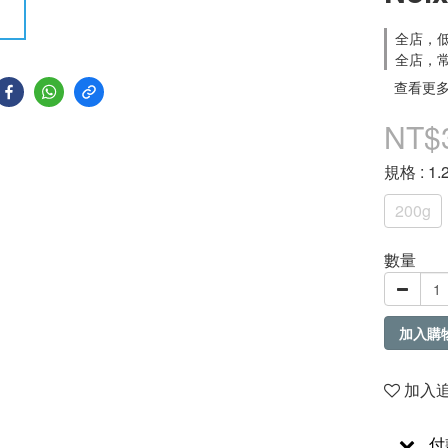
全店，低
全店，常
查看更
NT$
規格
: 
200g
數量
加入購
加入
付