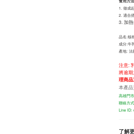
食用方法
1. 做
2.
適合
3. 
品名:核
成分:
牛
產地: 法
注意:
將逾期
理商品
本產品
高雄門市
聯絡方式07
Line I
了解