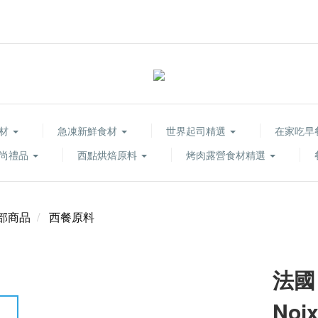
食材
急凍新鮮食材
世界起司精選
在家吃早
尚禮品
西點烘焙原料
烤肉露營食材精選
部商品
西餐原料
法國
Noix