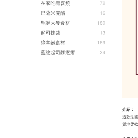
在家吃壽喜燒
72
巴薩米克醋
16
聖誕大餐食材
180
起司抹醬
13
綠拿鐵食材
169
藍紋起司麵疙瘩
24
介紹：
這款法
質地柔