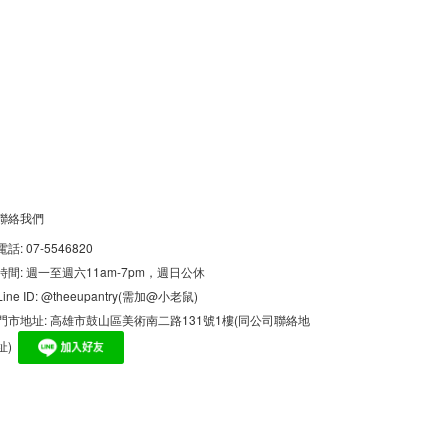
聯絡我們
電話: 07-5546820
時間: 週一至週六11am-7pm，週日公休
Line ID: @theeupantry(需加@小老鼠)
門市地址: 高雄市鼓山區美術南二路131號1樓(同公司聯絡地
址)