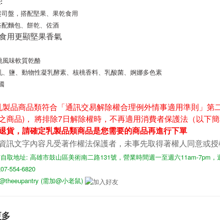
:
成起司盤，搭配堅果、果乾食用
搭配麵包、餅乾、佐酒
加熱食用更顯堅果香氣
桃風味軟質乾酪
乳
、
鹽
、動物性凝乳酵素、核桃香料
、乳酸菌、婀娜多色素
國
 乳製品商品類符合「通訊交易解除權合理例外情事適用準則」第
之商品)， 將排除7日解除權時，不再適用消費者保護法（以下簡
退貨，請確定乳製品類商品是您需要的商品再進行下單
資訊文字內容凡受著作權法保護者，未事先取得著權人同意或授
自取地址: 高雄市鼓山區美術南二路131號，營業時間週一至週六11am-7pm
-554-6820
D: @theeupantry (需加@小老鼠)
更多