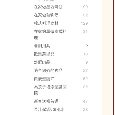
在家做墨西哥餅
99
在家做熱狗堡
32
韓式料理食材
129
在家簡單做泰式料
31
理
餐廚用具
歡樂萬聖節
13
舒肥肉品
9
適合燉煮的肉品
27
歡慶聖誕節
52
為孩子增添聖誕回
32
憶
新春送禮首選
47
果汁/飲品/氣泡水
28