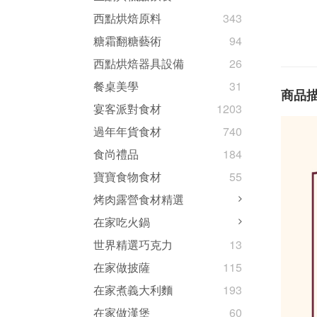
西點烘焙原料
343
糖霜翻糖藝術
94
西點烘焙器具設備
26
餐桌美學
31
商品
宴客派對食材
1203
過年年貨食材
740
食尚禮品
184
寶寶食物食材
55
烤肉露營食材精選
在家吃火鍋
世界精選巧克力
13
在家做披薩
115
在家煮義大利麵
193
在家做漢堡
60