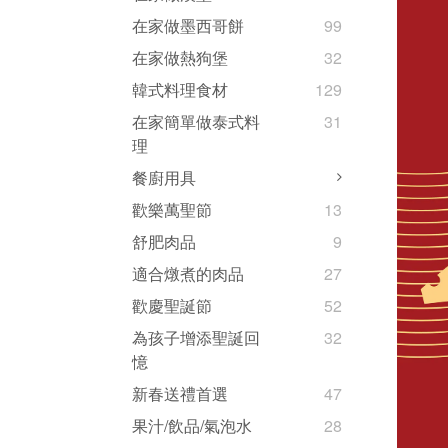
在家做墨西哥餅
99
在家做熱狗堡
32
韓式料理食材
129
在家簡單做泰式料
31
理
餐廚用具
歡樂萬聖節
13
舒肥肉品
9
適合燉煮的肉品
27
歡慶聖誕節
52
為孩子增添聖誕回
32
憶
新春送禮首選
47
果汁/飲品/氣泡水
28