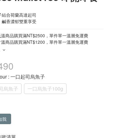
子結合荷蘭高達起司
、鹹香濃郁雙重享受
溫商品購買滿NT$2500，單件單一溫層免運費
溫商品購買滿NT$1200，單件單一溫層免運費
多
490
our
: 一口起司烏魚子
司烏魚子
一口烏魚子100g
知我
追蹤清單