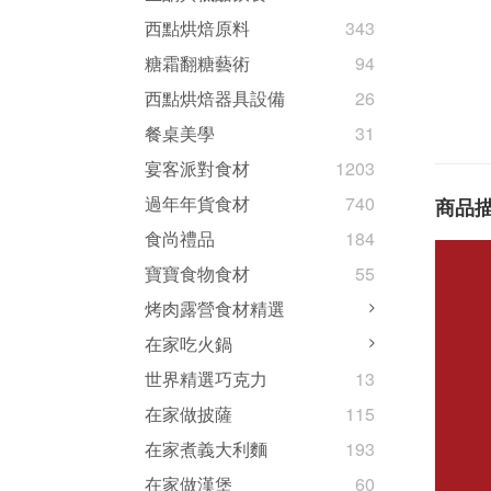
西點烘焙原料
343
糖霜翻糖藝術
94
西點烘焙器具設備
26
餐桌美學
31
宴客派對食材
1203
過年年貨食材
740
商品
食尚禮品
184
寶寶食物食材
55
烤肉露營食材精選
在家吃火鍋
世界精選巧克力
13
在家做披薩
115
在家煮義大利麵
193
在家做漢堡
60