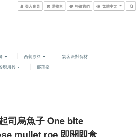
登入會員
購物車
聯絡我們
繁體中文
餐
西餐原料
宴客派對食材
餐廚用具
部落格
司烏魚子 One bite
ese mullet roe 即開即食