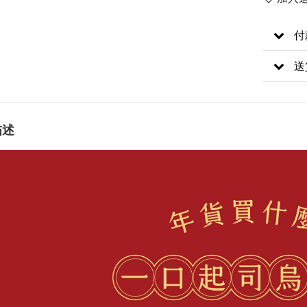
付
送
描述