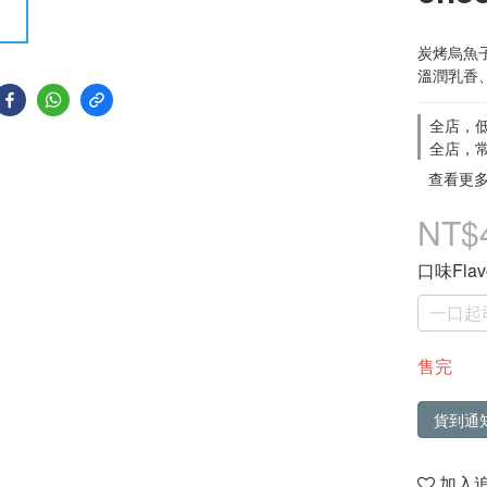
炭烤烏魚
溫潤乳香
全店，低
全店，常
查看更
NT$
口味Flav
一口起
售完
貨到通
加入