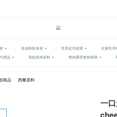
食材
急凍新鮮食材
世界起司精選
在家吃早
尚禮品
西點烘焙原料
烤肉露營食材精選
部商品
西餐原料
一口起
che