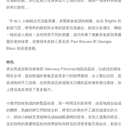
受感動的她，決心從旅人化身為這片土地的居民，展開一場香料與果醬
的奇幻旅程….
「B de L 小銅鍋法式頂級果醬」承襲家族食譜的精髓，結合 Brigitte 的
創新巧思，將香料的馥郁與水果的甜美完美融合，創造出多層次、獨樹
一格的迷人風味！這些與眾不同的果醬，成功俘虜了無數美食家與果醬
愛好者的味蕾，並獲得米其林三星名廚 Paul Bocuse 和 Georges
Blanc 的高度推薦。
特色
來自馬達加斯加東南部 Vatovavy-Fitovinan地區的荔枝，以絕佳的風味
聞名全球，荔枝飽滿的香氣及甜美多汁的熱帶風情，令人難以抗拒，荔
枝成熟時手工採摘，自然熟成且經過陽光日曬的荔枝擁有最佳風味，加
上橙花為其增添了更多魅力。
小農們採收熟成的鮮豔荔枝後，第一時間送到廚房裡，由當地婦女組成
的團隊，熟練的將它們剝殼去籽，將雪白的果肉手工裁切成適合的大
小，經由小銅鍋烹煮後轉化成絲絨般濃稠的質地，並加入適量的橙花，
這款熱情的果醬將荔枝的熱帶甜味與橙花的清香香氣完美結合，創造出