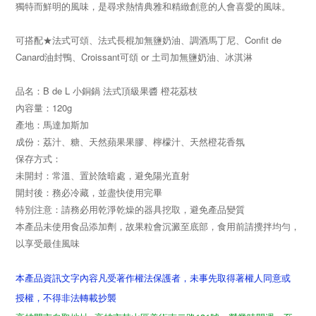
獨特而鮮明的風味，是尋求熱情典雅和精緻創意的人會喜愛的風味。
可搭配★法式可頌、法式長棍加無鹽奶油、調酒馬丁尼、Confit de
Canard油封鴨、Croissant可頌 or 土司加無鹽奶油、冰淇淋
品名：B de L 小銅鍋 法式頂級果醬 橙花荔枝
內容量：120g
產地：馬達加斯加
成份：荔汁、糖、天然蘋果果膠、檸檬汁、天然橙花香氛
保存方式：
未開封：常溫、置於陰暗處，避免陽光直射
開封後：務必冷藏，並盡快使用完畢
特別注意：請務必用乾淨乾燥的器具挖取，避免產品變質
本產品未使用食品添加劑，故果粒會沉澱至底部，食用前請攪拌均勻，
以享受最佳風味
本產品資訊文字內容凡受著作權法保護者，未事先取得著權人同意或
授權，不得非法轉載抄襲