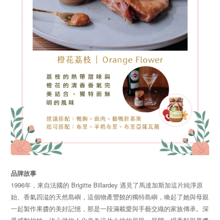
品牌故事
1996年，來自法國的 Brigitte Billardey 遇見了馬達加斯加這片純淨原
始、香氣四溢的天然島嶼，這個物產豐饒的獨特島嶼，喚起了她與母親
一起製作果醬的美好記憶，那是一段滿載愛與手藝交織的家族傳承。深