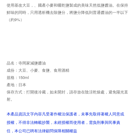
使用基改大豆，、國產小麥和曬乾鹽製成的美味天然低鹽醬油。在保持
鮮味的同時，只用透析機去除鹽分，將鹽分降低到普通醬油的一半以下
（約9%）
品名：寺岡家減鹽醬油
成份：大豆、小麥、食鹽、食用酒精
規格：150ml
產地：日本
保存方式：打開後冷藏，如未開封，請存放在陰涼乾燥處，避免陽光直
射。
本產品資訊文字內容凡受著作權法保護者，未事先取得著權人同意或
授權，不得非法轉載抄襲，未經授權而使用者，需負刑事與民事責
任，本公司已聘有法律顧問保障相關權益