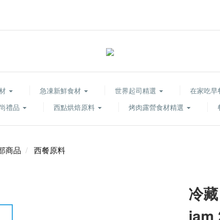
食材
急凍新鮮食材
世界起司精選
在家吃早
尚禮品
西點烘焙原料
烤肉露營食材精選
部商品
西餐原料
冷藏
jam