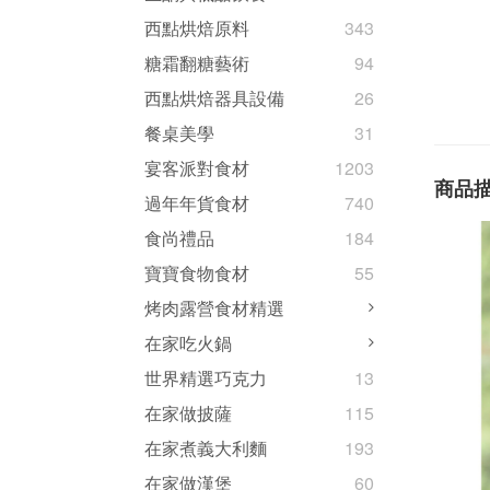
西點烘焙原料
343
糖霜翻糖藝術
94
西點烘焙器具設備
26
餐桌美學
31
宴客派對食材
1203
商品
過年年貨食材
740
食尚禮品
184
寶寶食物食材
55
烤肉露營食材精選
在家吃火鍋
世界精選巧克力
13
在家做披薩
115
在家煮義大利麵
193
在家做漢堡
60