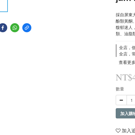
採自屏東
酚類黃酮
馥郁迷人
類、油脂
全店，低
全店，常
查看更
NT$
數量
加入購
加入