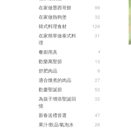
在家做墨西哥餅
99
在家做熱狗堡
32
韓式料理食材
129
在家簡單做泰式料
31
理
餐廚用具
歡樂萬聖節
13
舒肥肉品
9
適合燉煮的肉品
27
歡慶聖誕節
52
為孩子增添聖誕回
32
憶
新春送禮首選
47
果汁/飲品/氣泡水
28