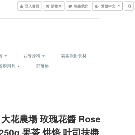
登入會員
購物車
聯絡我們
繁體中文
餐
西餐原料
宴客派對食材
餐廚用具
部落格
 大花農場 玫瑰花醬 Rose
 250g 果茶 烘焙 吐司抹醬