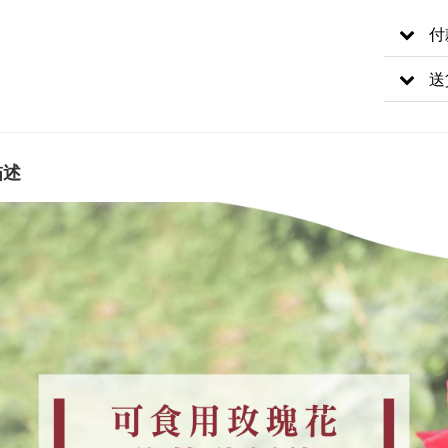
付
送
描述