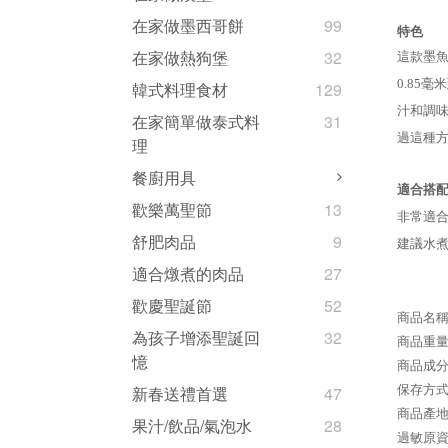
在家做墨西哥餅
99
特色
在家做熱狗堡
32
這款墨魚
0.85
韓式料理食材
129
汁和調味
在家簡單做泰式料
31
過這種
理
餐廚用具
適合搭
歡樂萬聖節
13
非常適
舒肥肉品
9
建議水煮
適合燉煮的肉品
27
歡慶聖誕節
52
商品名稱：
為孩子增添聖誕回
32
商品重量
憶
商品成
保存方
新春送禮首選
47
商品產
果汁/飲品/氣泡水
28
過敏原