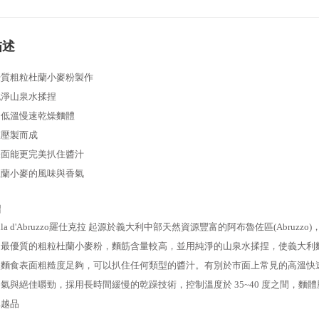
描述
優質粗粒杜蘭小麥粉製作
純淨山泉水揉捏
間低溫慢速乾燥麵體
模壓製而成
表面能更完美扒住醬汁
杜蘭小麥的風味與香氣
紹
chella d'Abruzzo羅仕克拉 起源於義大利中部天然資源豐富的阿布魯佐區(Ab
用最優質的粗粒杜蘭小麥粉，麵筋含量較高，並用純淨的山泉水揉捏，使義大利
使麵食表面粗糙度足夠，可以扒住任何類型的醬汁。
有別於市面上常見的高溫快速乾燥製
氣與絕佳嚼勁，採用長時間緩慢的乾躁技術，控制溫度於 35~40 度之間，麵
卓越品