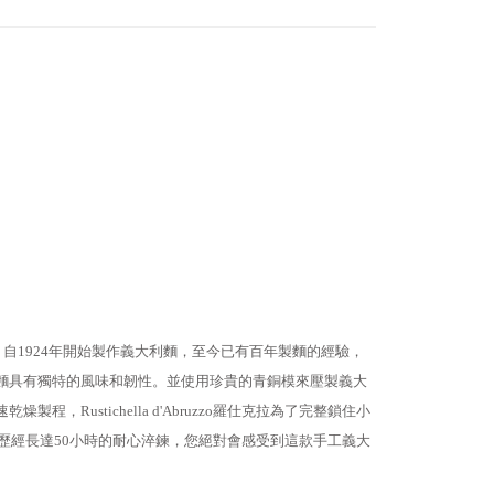
ruzzo)，自1924年開始製作義大利麵，至今已有百年製麵的經驗，
麵具有獨特的風味和韌性。並使用珍貴的青銅模來壓製義大
程，Rustichella d'Abruzzo羅仕克拉為了完整鎖住小
體歷經長達50小時的耐心淬鍊，您絕對會感受到這款手工義大