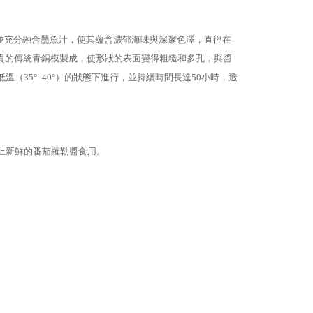
與水慢慢混合，並充分融合墨魚汁，使其蘊含濃郁海味與深邃色澤，直徑在
之一，使用珍貴的傳統青銅模製成，使形狀的表面變得粗糙和多孔，與醬
35°- 40°）的狀態下進行，並持續時間長達50小時，透
上新鮮的番茄羅勒醬食用。