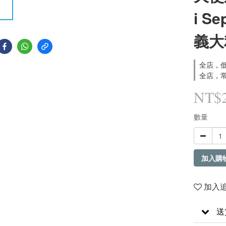
i S
義大
全店，低
全店，常
NT$
數量
加入購
加入
送