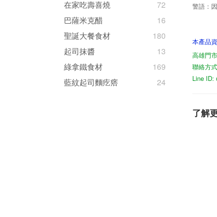
在家吃壽喜燒
72
警語：
巴薩米克醋
16
聖誕大餐食材
180
本產品
起司抹醬
13
高雄門市
綠拿鐵食材
169
聯絡方式07
Line I
藍紋起司麵疙瘩
24
了解