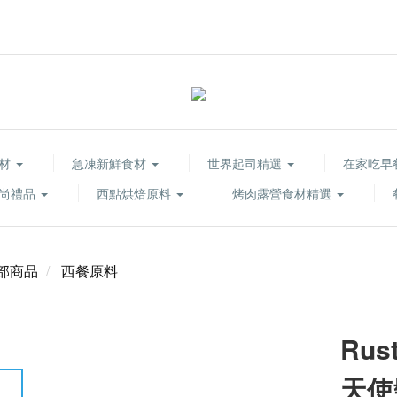
食材
急凍新鮮食材
世界起司精選
在家吃早
尚禮品
西點烘焙原料
烤肉露營食材精選
部商品
西餐原料
Rust
天使髮麵