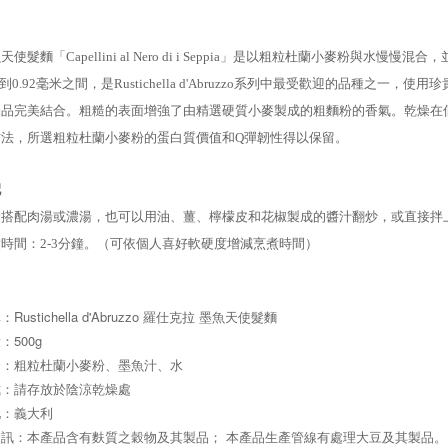
天使髮麵「Capellini al Nero di i Seppia」是以粗粒杜蘭小麥粉
毫米到0.92毫米之間，是Rustichella d'Abruzzo系列中最受歡迎的品種
品完美結合。粗糙的表面增強了由精選硬質小麥製成的粗麵粉的香氣。乾燥在低溫（
方法，所選粗粒杜蘭小麥粉的蛋白質價值和Q彈韌性得以保留。
配
合搭配肉湯或濃湯，也可以用油、薑、檸檬皮和花椒製成的醬汁翻炒，或直接拌
時間：2-3分鐘。（可依個人喜好軟硬度增減烹煮時間）
Rustichella d'Abruzzo 羅仕克拉 墨魚天使髮麵
：500g
分：粗粒杜蘭小麥粉、墨魚汁、水
式：請存放於陰涼乾燥處
地：義大利
資訊：本產品含有麩質之穀物及其製品； 本產品生產管線有處理大豆及其製品。