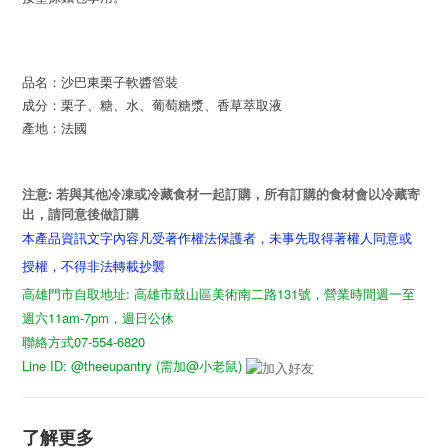
品名：沙巴東栗子軟醬管裝
成分：栗子、糖、水、葡萄糖漿、香草萃取液
產地：法國
注意
:
若與其他冷凍或冷藏食材一起訂購，所有訂購的食材會以冷藏寄
出，請同意後做訂購
本產品資訊文字內容凡受著作權法保護者，未事先取得著權人同意或
授權，不得非法轉載抄襲
高雄門市自取地址: 高雄市鼓山區美術南二路131號，營業時間週一至
週六11am-7pm，週日公休
聯絡方式07-554-6820
Line ID: @theeupantry (需加@小老鼠)
了解更多