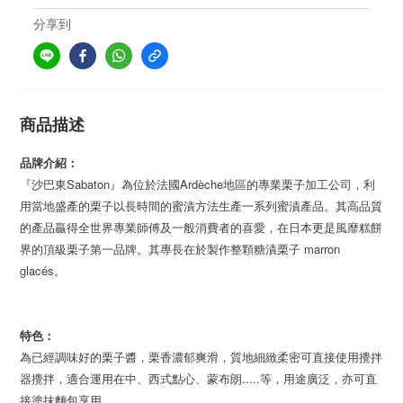
分享到
商品描述
品牌介紹：
『沙巴東Sabaton』為位於法國Ardèche地區的專業栗子加工公司，利
用當地盛產的栗子以長時間的蜜漬方法生產一系列蜜漬產品。其高品質
的產品贏得全世界專業師傅及一般消費者的喜愛，在日本更是風靡糕餅
界的頂級栗子第一品牌。其專長在於製作整顆糖漬栗子 marron 
glacés。
特色：
為已經調味好的栗子醬，栗香濃郁爽滑，質地細緻柔密可直接使用攪拌
器攪拌，適合運用在中、西式點心、蒙布朗.....等，用途廣泛，亦可直
接塗抹麵包享用。