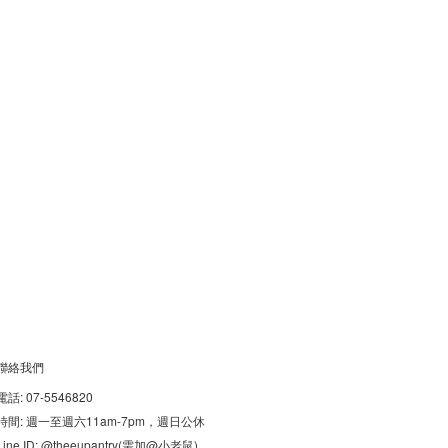
聯絡我們
電話: 07-5546820
時間: 週一至週六11am-7pm，週日公休
Line ID: @theeupantry(需加@小老鼠)