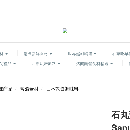
食材
急凍新鮮食材
世界起司精選
在家吃早
尚禮品
西點烘焙原料
烤肉露營食材精選
部商品
常溫食材
日本乾貨調味料
石丸
San