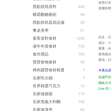
使用日
西點烘焙原料
342
煮費時間
糖霜翻糖藝術
94
西點烘焙器具設備
26
餐桌美學
31
品名：
宴客派對食材
1202
成分：
過年年貨食材
739
重量：40
食尚禮品
183
避免陽光
產地：
寶寶食物食材
55
烤肉露營食材精選
本產品
高雄門市
在家吃火鍋
聯絡方式07
世界精選巧克力
13
Line I
在家做披薩
115
在家煮義大利麵
192
在家做漢堡
60