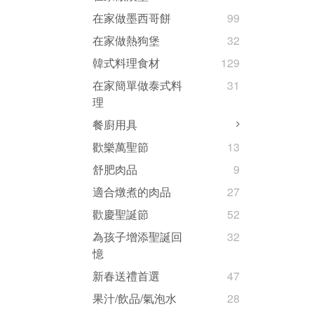
在家做墨西哥餅
99
在家做熱狗堡
32
韓式料理食材
129
在家簡單做泰式料
31
理
餐廚用具
歡樂萬聖節
13
舒肥肉品
9
適合燉煮的肉品
27
歡慶聖誕節
52
為孩子增添聖誕回
32
憶
新春送禮首選
47
果汁/飲品/氣泡水
28