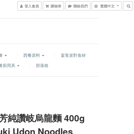
登入會員
購物車
聯絡我們
繁體中文
餐
西餐原料
宴客派對食材
餐廚用具
部落格
芳純讚岐烏龍麵 400g
uki Udon Noodles