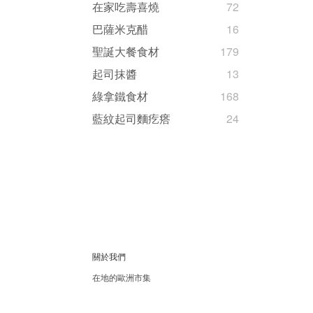
在家吃壽喜燒
72
巴薩米克醋
16
聖誕大餐食材
179
起司抹醬
13
綠拿鐵食材
168
藍紋起司麵疙瘩
24
關於我們
在地的歐洲市集