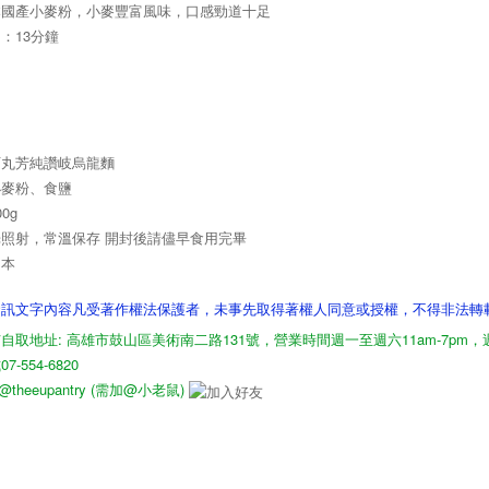
本國產小麥粉，小麥豐富風味，口感勁道十足
：13分鐘
石丸芳純讚岐烏龍麵
小麥粉、食鹽
0g
照射，常溫保存 開封後請儘早食用完畢
日本
資訊文字內容凡受著作權法保護者，未事先取得著權人同意或授權，不得非法轉
自取地址: 高雄市鼓山區美術南二路131號，營業時間週一至週六11am-7pm
-554-6820
D: @theeupantry (需加@小老鼠)