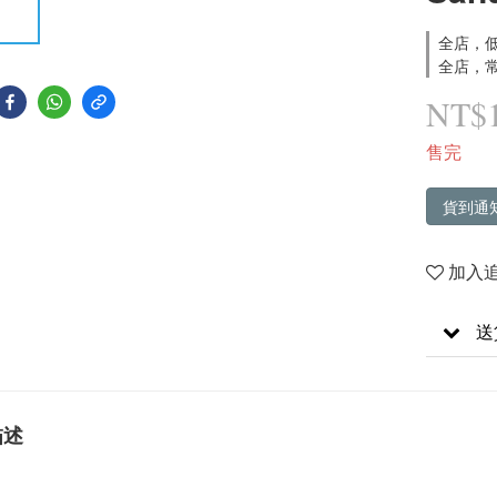
全店，低
全店，常
NT$
售完
貨到通
加入
送
描述