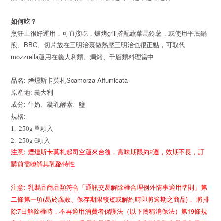
如何吃？
grill
烹飪上很好運用，可直接吃，爐烤
搭配蔬菜馬鈴薯，或使用平底鍋
BBQ
煎、
、切片放在三明治裏做熱壓三明治也很正點，可取代
mozzrella
運用在義大利麵、焗烤、千層麵料理當中
:
Scamorza Affumicata
品名
煙燻斯卡莫札
:
原產地
義大利
:
成分
牛奶、凝乳酵素、鹽
規格
:
1. 250g 單顆入
2. 250g 6顆入
注意: 煙燻斯卡莫札起司空運來台後，賞味期限約2週，效期不長，訂
購前需瞭解其乳酪特性
注意: 乳製品商品類符合「通訊交易解除權合理例外情事適用準則」第
二條第一項(易於腐敗、保存期限較短或解約時即將逾期之商品)， 將排
除7日解除權時，不再適用消費者保護法（以下簡稱消保法）第19條規