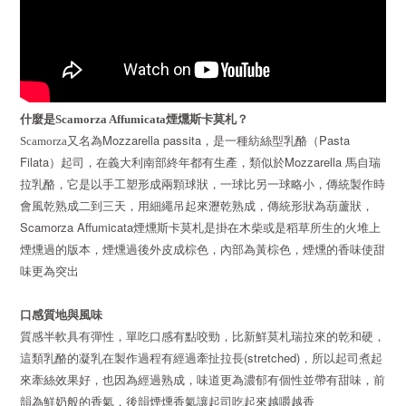
什麼是
Scamorza Affumicata
煙燻斯卡莫札？
Mozzarella passita
Pasta
Scamorza
又名為
，是一種
紡絲型乳酪（
Filata
Mozzarella
）起司，在義大利南部終年都有生產，
類似於
馬自瑞
拉乳酪，
它是以手工塑形成兩顆球狀，一球比另一球略小，傳統製作時
會風乾熟成二到三天，用細繩吊起來瀝乾熟成，傳統形狀為葫蘆狀，
Scamorza Affumicata
煙燻斯卡莫札是掛在木柴或是稻草所生的火堆上
煙燻過的版本，煙燻過後外皮成棕色，內部為黃棕色，煙燻的香味使甜
味更為突出
口感質地與風味
質感半軟具有彈性，單吃口感有點咬勁，比新鮮莫札瑞拉來的乾和硬，
(stretched)
這類乳酪的凝乳在製作過程有經過牽扯拉長
，所以起司煮起
來牽絲效果好，也因為經過熟成，味道更為濃郁有個性並帶有甜味，前
韻為鮮奶般的香氣，後韻煙燻香氣讓起司吃起來越嚼越香