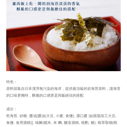
特色：
原料採集自日本潔淨無污染的海岸，提供最頂級的岩海苔原料，讓海苔
的口味更獨特，酥脆的口感更是與飯絕佳的搭配
成分：
乾海苔, 砂糖, 醬油[醬油(大豆, 小麥, 食鹽), 濃口醬 油(脫脂加工大豆,
食鹽, 食用酒精)], 味醂(糯米, 米 麴, 釀造酒精, 燒酌, 糖), 蝦萃取物(蝦