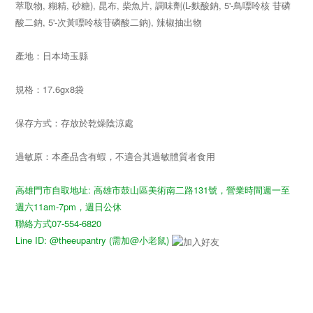
萃取物, 糊精, 砂糖), 昆布, 柴魚片, 調味劑(L-麩酸鈉, 5'-鳥嘌呤核 苷磷
酸二鈉, 5'-次黃嘌呤核苷磷酸二鈉), 辣椒抽出物
產地：日本埼玉縣
規格：17.6gx8袋
保存方式：存放於乾燥陰涼處
過敏原：本產品含有蝦，不適合其過敏體質者食用
高雄門市自取地址: 高雄市鼓山區美術南二路131號，營業時間週一至
週六11am-7pm，週日公休
聯絡方式07-554-6820
Line ID: @theeupantry (需加@小老鼠)