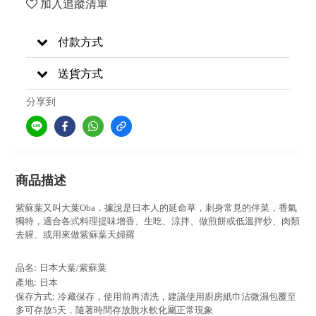
加入追蹤清單
付款方式
送貨方式
分享到
商品描述
紫蘇葉又叫大葉Oba，據說是日本人的延命草，刺身常見的伴菜，香氣
獨特，適合各式料理提味增香、
生吃、涼拌、做煎餅或低溫拌炒
、肉類
去腥、
或用來做紫蘇葉天婦羅
:
品名
日本大葉/紫蘇葉
:
產地
日本
:
保存方式
冷藏保存，
使用前再
清洗，建議使用廚房紙巾沾微濕包覆至
多可存放
5
天，隨著時間存放脫水軟化屬正常現象