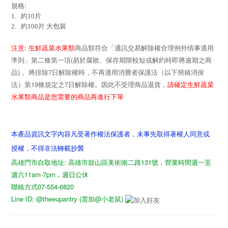
:
規格
1.
約10片
2.
約100片
大包裝
:
注意
生鮮蔬菜水果類
商品類符合「通訊交易解除權合理例外情事適用
(
準則」第二條第一項
易於腐敗、保存期限較短或解約時即將逾期之商
)
7
品
， 將排除
日解除權時，不再適用消費者保護法（以下簡稱消保
19
7
請確定生鮮蔬菜
法）第
條規定之
日解除權。因此不受理商品退貨，
水果類商品是您需要的商品再進行下單
本產品資訊文字內容凡受著作權法保護者，未事先取得著權人同意或
授權，不得非法轉載抄襲
高雄門市自取地址: 高雄市鼓山區美術南二路131號，營業時間週一至
週六11am-7pm，週日公休
聯絡方式07-554-6820
Line ID: @theeupantry (需加@小老鼠)