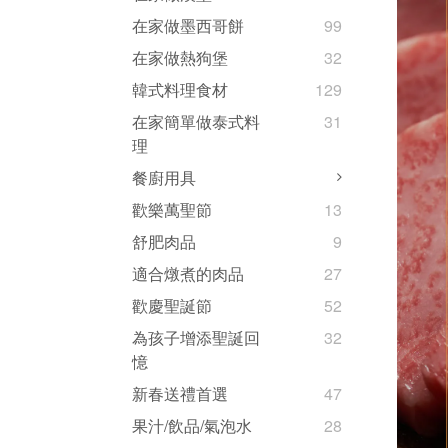
在家做墨西哥餅
99
在家做熱狗堡
32
韓式料理食材
129
在家簡單做泰式料
31
理
餐廚用具
歡樂萬聖節
13
舒肥肉品
9
適合燉煮的肉品
27
歡慶聖誕節
52
為孩子增添聖誕回
32
憶
新春送禮首選
47
果汁/飲品/氣泡水
28