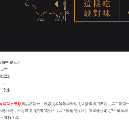
5和牛 腿三角
：
日本
滋賀近江
0g
: 冷凍
鮮蔬菜水果類
商品類符合「通訊交易解除權合理例外情事適用準則」第二條第
19
7
解除權時，不再適用消費者保護法（以下簡稱消保法）第
條規定之
日解除權
品再進行下單