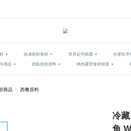
食材
急凍新鮮食材
世界起司精選
在家吃早
尚禮品
西點烘焙原料
烤肉露營食材精選
部商品
西餐原料
冷藏
角 W