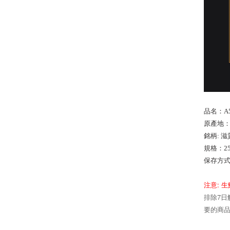
品名
：A
原產地
銘柄: 
規格：25
保存方式
:
注意
生
7
排除
日
要的商