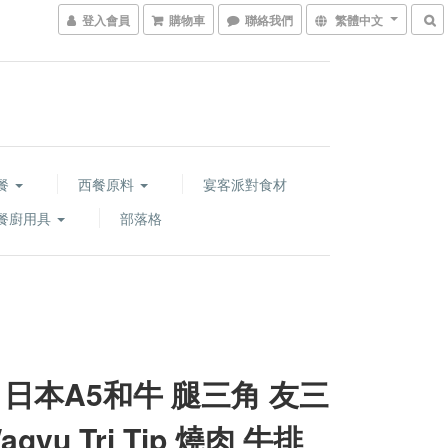
登入會員
購物車
聯絡我們
繁體中文
餐
西餐原料
宴客派對食材
餐廚用具
部落格
 日本A5和牛 腿三角 友三
agyu Tri Tip 燒肉 牛排