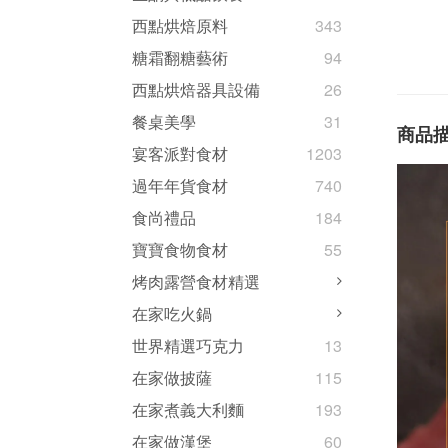
西點烘焙原料
343
糖霜翻糖藝術
94
西點烘焙器具設備
26
餐桌美學
31
商品
宴客派對食材
1203
過年年貨食材
740
食尚禮品
184
寶寶食物食材
55
烤肉露營食材精選
在家吃火鍋
世界精選巧克力
13
在家做披薩
115
在家煮義大利麵
193
在家做漢堡
60