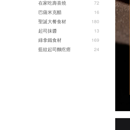
在家吃壽喜燒
72
巴薩米克醋
16
聖誕大餐食材
180
起司抹醬
13
綠拿鐵食材
169
藍紋起司麵疙瘩
24