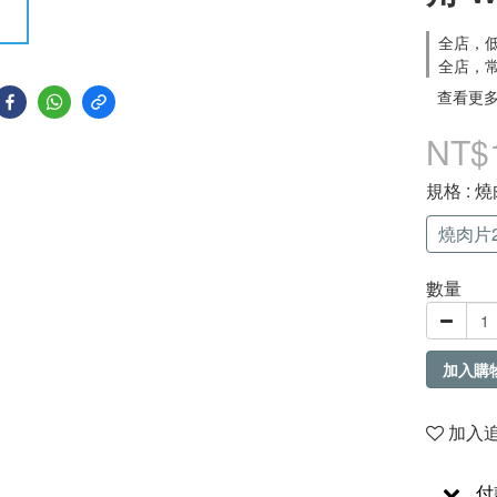
全店，低
全店，常
查看更
NT$
規格
: 
燒肉片2
數量
加入購
加入
付