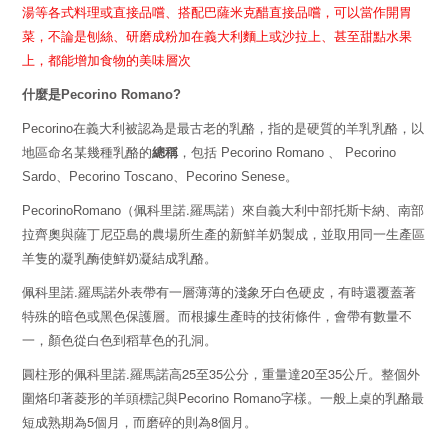
湯等各式料理或直接品嚐、搭配巴薩米克醋直接品嚐，可以當作開胃
菜，不論是刨絲、研磨成粉加在義大利麵上或沙拉上、甚至甜點水果
上，都能增加食物的美味層次
什麼是
Pecorino Romano?
Pecorino
在義大利被認為是最古老的乳酪，
指的是硬質的羊乳乳酪，以
總稱
地區命名某幾種乳酪的
，包括
Pecorino Romano
、
Pecorino
Sardo
、
Pecorino Toscano
、
Pecorino Senese
。
.
PecorinoRomano
（佩科里諾
羅馬諾）來自義大利中部托斯卡納、南部
拉齊奧與薩丁尼亞島的農場所生產的新鮮羊奶製成，並取用同一生產區
羊隻的凝乳酶使鮮奶凝結成乳酪。
.
佩科里諾
羅馬諾外表帶有一層薄薄的淺象牙白色硬皮，有時還覆蓋著
特殊的暗色或黑色保護層。而根據生產時的技術條件，會帶有數量不
一，顏色從白色到稻草色的孔洞。
.
25
35
20
35
圓柱形的佩科里諾
羅馬諾高
至
公分，重量達
至
公斤。整個外
Pecorino Romano
圍烙印著菱形的羊頭標記與
字樣。一般上桌的乳酪最
5
8
短成熟期為
個月，而磨碎的則為
個月。