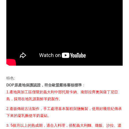
:
特色
原產地保護認證，符合歐盟嚴格審核標準
DOP
：
1.
產地與加工區僅限於義大利中部托斯卡納、南部拉齊奧與薩丁尼亞
島，採用在地乳源新鮮羊奶製作。
2.
遵循傳統古法製作，手工處理基本製程與鹽醃製，使用好幾世紀傳承
下來的凝乳酶使羊奶凝結。
3.
5
個月以上的熟成期，適合入料理，搭配義大利麵、燉飯、沙拉、濃