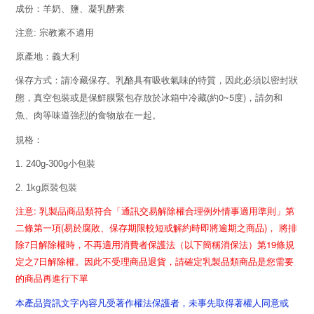
成份：羊奶、鹽、凝乳酵素
注意: 宗教素不適用
原產地：義大利
保存方式：請冷藏保存。乳酪具有吸收氣味的特質，因此必須以密封狀
態，真空包裝或是保鮮膜緊包存放於冰箱中冷藏
(
約
0~5
度
)
，請勿和
魚、肉等味道強烈的食物放在一起。
規格：
1. 240g-300g小包裝
2. 1kg原裝包裝
注意: 乳製品商品類符合「通訊交易解除權合理例外情事適用準則」第
二條第一項(易於腐敗、保存期限較短或解約時即將逾期之商品)， 將排
除7日解除權時，不再適用消費者保護法（以下簡稱消保法）第19條規
定之7日解除權。因此不受理商品退貨，請確定乳製品類商品是您需要
的商品再進行下單
本產品資訊文字內容凡受著作權法保護者，未事先取得著權人同意或