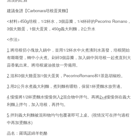
清淡的紅酒
建議食譜
【
Carbonara
培根蛋黃麵】
>
1/2
3
1/4
Pecorino Romano
<
材料
450g
培根，
杯水，
個蒜瓣，
杯碎的
，
3
1
450g
2
個大雞蛋，
個大蛋黃，
義大利麵，
公升水
>
<
作法
1/2
1
.
將培根切小塊放入鍋中，並用
杯水中火煮沸到水蒸發，培根開始
3
有嘶嘶聲，轉中小火煮。剁碎
個蒜瓣，加入鍋中與培根一起煮直到大
蒜香氣出來。將培根濾油後放一旁備用。
3
1
PecorinoRomano
1
2
.
混和
個大雞蛋加
個大蛋黃，
和
茶匙胡椒粉。
2
1
3
.
用
公升水煮義大利麵，煮到麵有嚼勁，保留
杯燙麵水放旁邊。
1/2
2
2+4
4
.
慢慢將
杯燙麵水慢慢倒入
混合物中拌勻。再將
慢慢倒在義大
利麵上拌勻，加入培根，再拌勻。
(
5
.
拌到義大利麵被混和物均勻包覆著即可上桌。
視情況可在拌勻過程
)
中再加燙麵水
品名：羅瑪諾綿羊乾酪