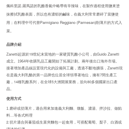
.
佩科里諾
羅馬諾的乳酪香氣中略帶有辛辣味，在製作過程使用鹽來塗
抹擦拭乳酪表面，所以也有濃郁的鹹味，在義大利常常磨碎了當鹽使
Parmigiano Reggiano (Parmesan)
用；在料理中可代替
削薄片的方式入
菜。
品牌介紹
19
Guido Zanetti
Zanetti
起源於
世紀末當地的一家
硬質乳酪
小公司，由
成立。
1964
年收購乳品工廠開始了拓展計劃。兩年後出口海外市場。
Zanetti
接著增加產品線設置現代化的設備與工廠，透過不斷地擴張，
現
7
在是義大利乳酪的第一品牌也位居全球領導著地位，擁有
間生產工
14
5
80
廠，
種乳酪系列，在全球
大洲開展業務，並向
多個國家出口產
品。
使用方式
1.
磨碎或切薄片，適合用來加進義大利麵、燉飯、濃湯、拌沙拉、做餡
…
料
等各式料理
2.
切片適合與蕃茄或生菜夾麵包一起食用，可搭配葡萄、梨子、白酒或